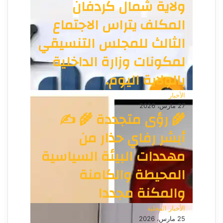
ولاية شمال كردفان
المكلف يتراس الاجتماع
الثالث للمجلس التنسيقي
لمكونات وزارة الداخلية
بالولاية اليوم.
الأخبار
27 مارس، 2026
🌾 رؤى متجددة 🌾 ✍️
أبشر رفاي حذار من
مهددات البيئة السياسية
المحيطة والكامنة
والمكنة مجددا
الأخبار المحلية
25 مارس، 2026