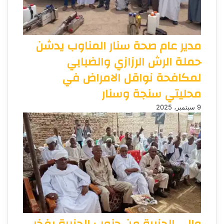
مدير عام صحة سنار المناوب يدشن
حملة الرش الرزازي والضبابي
لمكافحة نواقل الامراض في
محليتي سنجة وسنار
9 سبتمبر، 2025