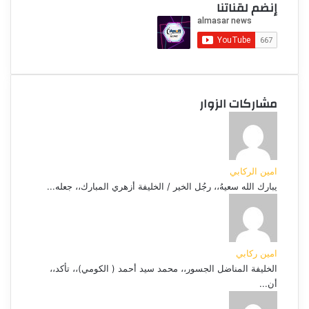
إنضم لقناتنا
مشاركات الزوار
امين الركابي
يبارك الله سعيهُ،، رجُل الخير / الخليفة أزهري المبارك،، جعله...
امين ركابي
الخليفة المناضل الجسور،، محمد سيد أحمد ( الكومي)،، تأكد،،
أن...