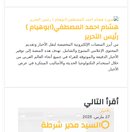
ي
X
ا
ا
ا
ي
س
س
س
ت
ل
س
ل
ب
ن
ن
ق
س
ب
و
ج
ج
ا
ر
ر
هشام احمد المصطفي(ابوهيام )
ك
ر
ر
ا
ب
ي
م
د
رئيس التحرير
ا
إ
من أبرز المنصات الإلكترونية المخصصة لنقل الأخبار وتقديم
ل
المحتوى الإعلامي المتنوع والشامل. تهدف هذه المنصة إلى توفير
ك
الأخبار الدقيقة والموثوقة للقراء في جميع أنحاء العالم العربي من
ت
خلال استخدام التكنولوجيا الحديثة والأساليب المبتكرة في عرض
الأخبار.
ر
م
و
و
ن
ق
ي
ع
ا
أقرأ التالي
ا
ل
الأخبار
و
27 مارس، 2026
ي
⭕السيد مدير شرطة
ب