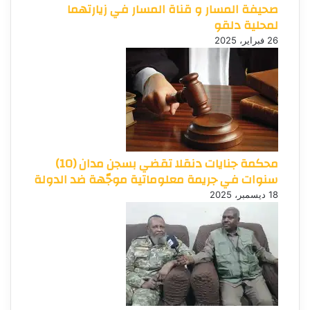
صحيفة المسار و قناة المسار في زيارتهما
لمحلية دلقو
26 فبراير، 2025
محكمة جنايات دنقلا تقضي بسجن مدان (10)
سنوات في جريمة معلوماتية موجّهة ضد الدولة
18 ديسمبر، 2025