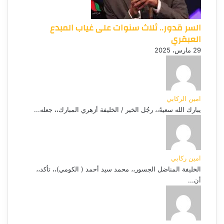
السر قدور.. ثلاث سنوات على غياب المبدع
العبقري
29 مارس، 2025
امين الركابي
يبارك الله سعيهُ،، رجُل الخير / الخليفة أزهري المبارك،، جعله...
امين ركابي
الخليفة المناضل الجسور،، محمد سيد أحمد ( الكومي)،، تأكد،،
أن...