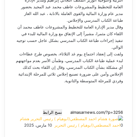
التربية والتوجيه الوزير المكلف التجاني إبراهيم ومدير الإدارة
العامة للتخطيط والمشروعات عاطف محمد عبد المجيد بحضور
مدير عام وزارة المالية والقوى العاملة بالانابة ، عبد الله العاز
طباعة الكتاب المدرسي والإجلاس.
وقال مدير الإدارة العامة للتخطيط والمشروعات عاطف محمد أن
اللقاء كان مثمرا، مشيراََ إلى الإتفاق مع وزارة المالية للبدء في
تنفيذ إجراءات طباعة الكتاب المدرسي بشكل عاجل حسب توجيه
الوالي.
ولفت إلى إنعقاد اجتماع يوم غد الثلاثاء، بخصوص طرح عطاءات
لبدء عملية طباعة الكتاب المدرسي، وطمأن الأسر بعدم مواجهتهم
أي مشكلة بشأن الكتاب المدرسي، وقال إن اللقاء بحث كذلك
الإجلاس وأمن على ضرورة تصنيع إجلاس ثلاثي للمرحلة الإبتدائية
وفردي للمرحلة المتوسطة والثانوية.
نسخ الرابط
هشام
0
احمد المصطفي(ابوهيام ) رئيس التحرير
أ
10 مارس، 2025
ف
م
م
ت
و
ر