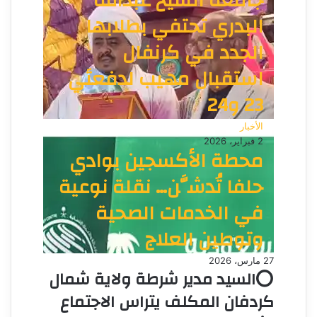
جامعة الشيخ عبدالله
البدري تحتفي بطلابها
الجدد في كرنفال
استقبال مهيب لدفعتَي
23 و24
الأخبار
2 فبراير، 2026
محطة الأكسجين بوادي
حلفا تُدشَّن… نقلة نوعية
في الخدمات الصحية
وتوطين العلاج
27 مارس، 2026
⭕السيد مدير شرطة ولاية شمال
كردفان المكلف يتراس الاجتماع