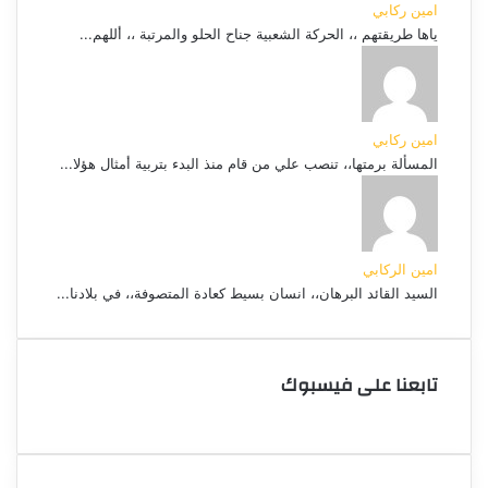
امين ركابي
ياها طريقتهم ،، الحركة الشعبية جناح الحلو والمرتبة ،، أللهم...
امين ركابي
المسألة برمتها،، تنصب علي من قام منذ البدء بتربية أمثال هؤلا...
امين الركابي
السيد القائد البرهان،، انسان بسيط كعادة المتصوفة،، في بلادنا...
تابعنا على فيسبوك