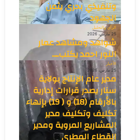
وتنفيذي بحري يثمن
الجهود
الرأي والتحليل
25 مارس، 2026
شواهد ومشاهد عمار
النور احمد يكتب….
الأخبار
25 مارس، 2026
مدير عام الإنتاج بولاية
سنار يصدر قرارات إدارية
بالأرقام (18) و ( 19) بإنهاء
تكليف وتكليف مدير
المشاريع المروية ومدير
القطاع المطري