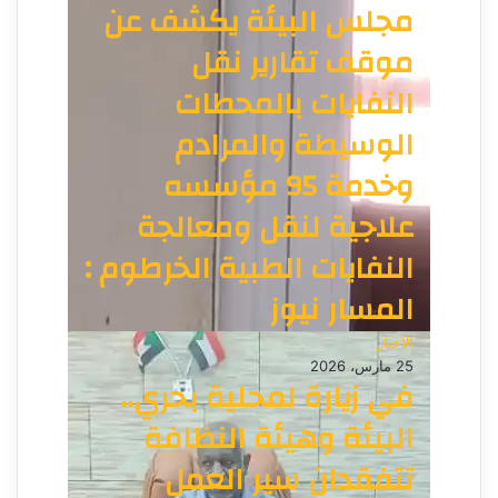
مجلس البيئة يكشف عن
موقف تقارير نقل
النفايات بالمحطات
الوسيطة والمرادم
وخدمة 95 مؤسسه
علاجية لنقل ومعالجة
النفايات الطبية الخرطوم :
المسار نيوز
الأخبار
25 مارس، 2026
في زيارة لمحلية بحري..
البيئة وهيئة النظافة
تتفقدان سير العمل