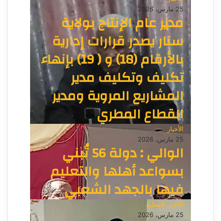
25 مارس، 2026
مدير عام الإنتاج بولاية
سنار يصدر قرارات إدارية
بالأرقام (18) و ( 19) بإنهاء
تكليف وتكليف مدير
المشاريع المروية ومدير
القطاع المطري
الأخبار
25 مارس، 2026
الوالي : دولة 56 تُبني
بسواعد أهلها والتعليم
فيها بالجهد الشعبي
الأخبار المحلية
25 مارس، 2026