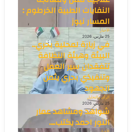
النفايات الطبية الخرطوم :
المسار نيوز
الأخبار
25 مارس، 2026
في زيارة لمحلية بحري..
البيئة وهيئة النظافة
تتفقدان سير العمل
وتنفيذي بحري يثمن
الجهود
الرأي والتحليل
25 مارس، 2026
شواهد ومشاهد عمار
النور احمد يكتب….
الأخبار