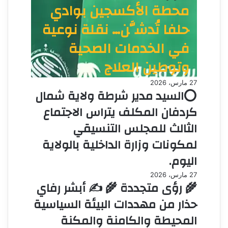
محطة الأكسجين بوادي
حلفا تُدشَّن… نقلة نوعية
في الخدمات الصحية
وتوطين العلاج
27 مارس، 2026
⭕السيد مدير شرطة ولاية شمال
كردفان المكلف يتراس الاجتماع
الثالث للمجلس التنسيقي
لمكونات وزارة الداخلية بالولاية
اليوم.
27 مارس، 2026
🌾 رؤى متجددة 🌾 ✍️ أبشر رفاي
حذار من مهددات البيئة السياسية
المحيطة والكامنة والمكنة