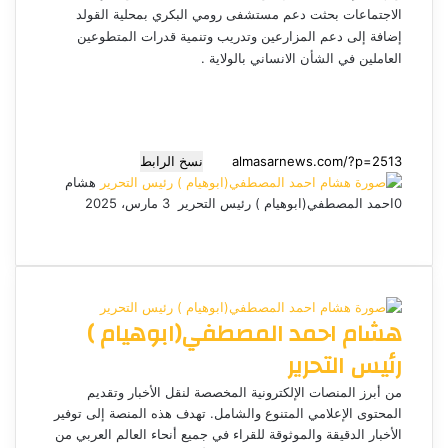
الاجتماعات بحثت دعم مستشفى رومي البكري بمحلية القولد
إضافة إلى دعم المزارعين وتدريب وتنمية قدرات المتطوعين
العاملين في الشأن الانساني بالولاية .
نسخ الرابط
هشام
0
احمد المصطفي(ابوهيام ) رئيس التحرير
أ
3 مارس، 2025
ف
م
م
ت
و
ر
ي
X
ا
ا
ا
ي
س
س
س
ت
ل
س
ل
ب
ن
ن
ق
س
ب
و
ج
ج
ا
ر
ر
هشام احمد المصطفي(ابوهيام )
ك
ر
ر
ا
ب
ي
م
د
رئيس التحرير
ا
إ
من أبرز المنصات الإلكترونية المخصصة لنقل الأخبار وتقديم
ل
المحتوى الإعلامي المتنوع والشامل. تهدف هذه المنصة إلى توفير
ك
الأخبار الدقيقة والموثوقة للقراء في جميع أنحاء العالم العربي من