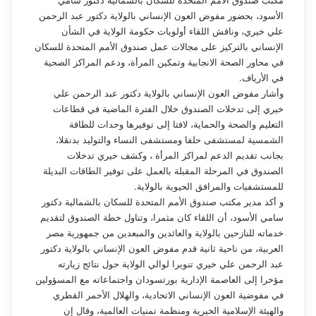
مكتب صندوق الأمم المتحدة للسكان بالشمالية دكتور سامي
الأسود، بحضور مفوض العون الإنساني بالولاية دكتور عبد الرحمن
علي خيري، وناقش اللقاء أولويات حكومة الولاية في الشأن
الإنساني بالتركيز على مجالات عمل صندوق الأمم المتحدة للسكان
في محاور الصحة الانجابية وتمكين المرأة، ودعم المراكز الصحية
في الأرياف.
وأشار مفوض العون الإنساني بالولاية دكتور عبد الرحمن علي
خيري إلى تدخلات الصندوق خلال الفترة الماضية في قطاعات
التعليم والصحة والحماية، لافتا إلى توفيرها وحدات للطاقة
الشمسية لمستشفى حلفا ومستشفى النساء والتوليد بدنقلا،
بجانب تقديم الدعم لمراكز المرأة ، وكشف خيري تدخلات
الصندوق في المرحلة المقبلة بالعمل على توفير الطاقات البديلة
للمستشفيات والمرافق الحيوية بالولاية.
و أكد مدير مكتب صندوق الأمم المتحدة للسكان بالشمالية دكتور
سامي الأسود، أن اللقاء كان مثمرا، وتناول خطة الصندوق لتقديم
خدماته للنازحين بالولاية والعائدين والمبعدين من جمهورية مصر
العربية، من ناحية ثانية قدم مفوض العون الإنساني بالولاية دكتور
عبد الرحمن علي خيري تنويرا لوالي الولاية حول نتائج زيارته
مؤخرا إلى العاصمة الإدارية بورتسودان واجتماعاته مع المسؤولين
في مفوضية العون الإنساني الاتحادية، والهلال الأحمر القطري
والهيئة الإسلامية الخيرية ومنظمة تمنيات العالمية، وقال إن