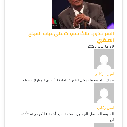
السر قدور.. ثلاث سنوات على غياب المبدع
العبقري
29 مارس، 2025
امين الركابي
يبارك الله سعيهُ،، رجُل الخير / الخليفة أزهري المبارك،، جعله...
امين ركابي
الخليفة المناضل الجسور،، محمد سيد أحمد ( الكومي)،، تأكد،،
أن...