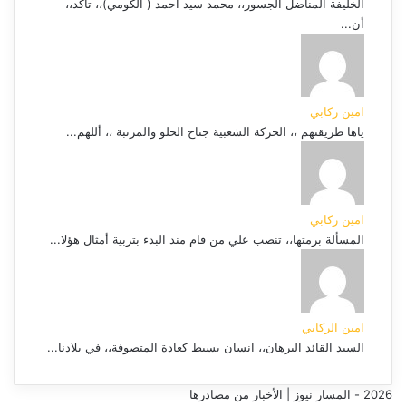
الخليفة المناضل الجسور،، محمد سيد أحمد ( الكومي)،، تأكد،،
أن...
امين ركابي
ياها طريقتهم ،، الحركة الشعبية جناح الحلو والمرتبة ،، أللهم...
امين ركابي
المسألة برمتها،، تنصب علي من قام منذ البدء بتربية أمثال هؤلا...
امين الركابي
السيد القائد البرهان،، انسان بسيط كعادة المتصوفة،، في بلادنا...
2026 - المسار نيوز | الأخبار من مصادرها