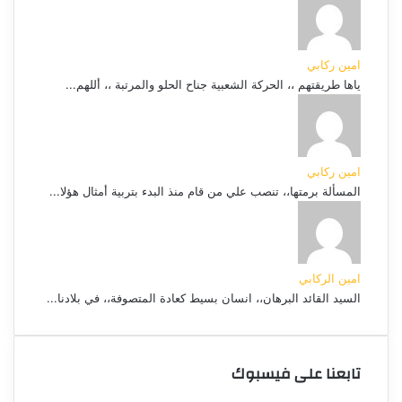
امين ركابي
ياها طريقتهم ،، الحركة الشعبية جناح الحلو والمرتبة ،، أللهم...
امين ركابي
المسألة برمتها،، تنصب علي من قام منذ البدء بتربية أمثال هؤلا...
امين الركابي
السيد القائد البرهان،، انسان بسيط كعادة المتصوفة،، في بلادنا...
تابعنا على فيسبوك