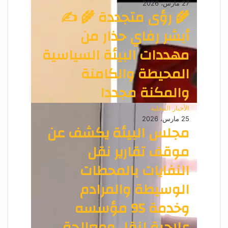
27 مارس، 2026
🌾 رؤى متجددة 🌾 ✍️
أبشر رفاي حذار من
مهددات البيئة السياسية
المحيطة والكامنة
والمكنة مجددا
الأخبار المحلية
25 مارس، 2026
مجلس البيئة يكشف عن
موقف تقارير نقل
النفايات بالمحطات
الوسيطة والمرادم
وخدمة 95 مؤسسه
علاجية لنقل ومعالجة