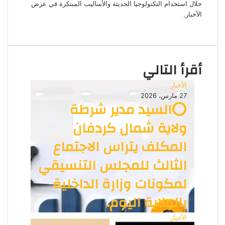
ت
خلال استخدام التكنولوجيا الحديثة والأساليب المبتكرة في عرض
الأخبار.
ر
م
و
و
ن
ق
ي
ع
ا
أقرأ التالي
ا
ل
الأخبار
و
27 مارس، 2026
ي
⭕السيد مدير شرطة
ب
ولاية شمال كردفان
المكلف يتراس الاجتماع
الثالث للمجلس التنسيقي
لمكونات وزارة الداخلية
بالولاية اليوم.
الأخبار