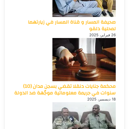
صحيفة المسار و قناة المسار في زيارتهما
لمحلية دلقو
26 فبراير، 2025
محكمة جنايات دنقلا تقضي بسجن مدان (10)
سنوات في جريمة معلوماتية موجّهة ضد الدولة
18 ديسمبر، 2025