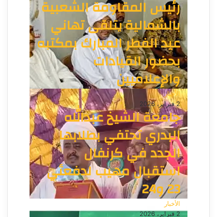
رئيس المقاومة الشعبية
بالشمالية يتلقى تهاني
عيد الفطر المبارك بمكتبه
بحضور القيادات
والإعلاميين
الأخبار
2 فبراير، 2026
جامعة الشيخ عبدالله
البدري تحتفي بطلابها
الجدد في كرنفال
استقبال مهيب لدفعتَي
23 و24
الأخبار
2 فبراير، 2026