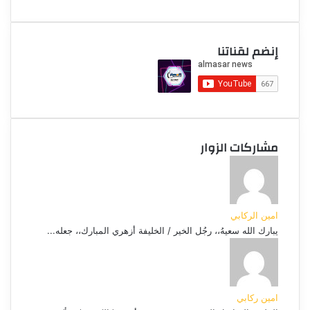
إنضم لقناتنا
مشاركات الزوار
امين الركابي
يبارك الله سعيهُ،، رجُل الخير / الخليفة أزهري المبارك،، جعله...
امين ركابي