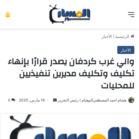
القائمة
تس
الرئيسية
|
الأخبار
الأخبار
والي غرب كردفان يصدر قرارًا بإنهاء
تكليف وتكليف مديرين تنفيذيين
للمحليات
هشام احمد المصطفي(ابوهيام ) رئيس التحرير
أرسل
16 مارس، 2025
0
بريدا
إلكترونيا