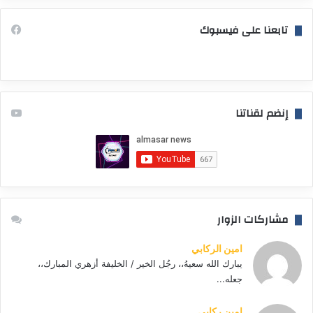
تابعنا على فيسبوك
إنضم لقناتنا
مشاركات الزوار
امين الركابي
يبارك الله سعيهُ،، رجُل الخير / الخليفة أزهري المبارك،،
جعله...
امين ركابي