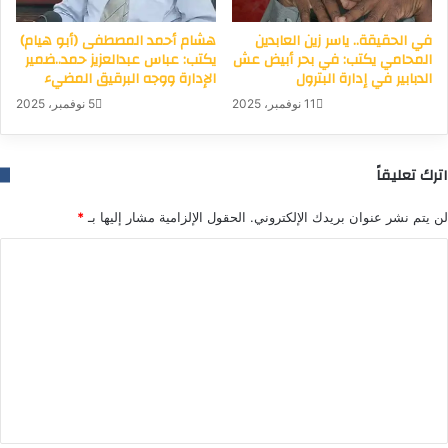
في الحقيقة.. ياسر زين العابدين
هشام أحمد المصطفى (أبو هيام)
المحامي يكتب: في بحر أبيض عش
يكتب: عباس عبدالعزيز حمد..ضمير
الدبابير في إدارة البترول
الإدارة ووجه البرقيق المضيء
11 نوفمبر، 2025
5 نوفمبر، 2025
اترك تعليقاً
لن يتم نشر عنوان بريدك الإلكتروني.
الحقول الإلزامية مشار إليها بـ
*
ا
ل
ت
ع
ل
ي
ق