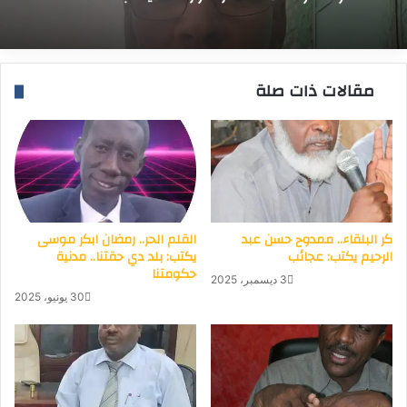
مقالات ذات صلة
كر البلقاء.. ممدوح حسن عبد
القلم الحر.. رمضان ابكر موسى
الرحيم يكتب: عجائب
يكتب: بلد دي حقتنا.. مدنية
حكومتنا
3 ديسمبر، 2025
30 يونيو، 2025