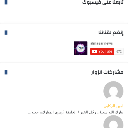
تابعنا على فيسبوك
إنضم لقناتنا
مشاركات الزوار
امين الركابي
يبارك الله سعيهُ،، رجُل الخير / الخليفة أزهري المبارك،، جعله...