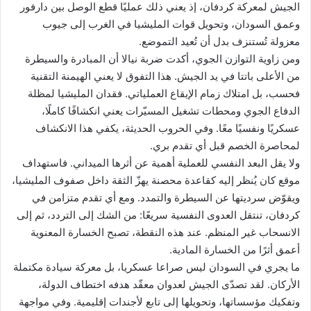
الجيش لمعركة كردفان، إذ يعني ذلك عمليًا قطع الوصل بين دارفور
وعمق السودان، وتحويل قوات المليشيا في الغرب إلى جيوب
معزولة تُستنزف بدل أن تُعيد التموضع.
ومن زاوية التوازن الجوي، أكدت ضربة نيالا أن المبادرة والسيطرة
من الأعلى باتتا في يد الجيش. هذا التفوق لا يعني الهيمنة التقنية
فحسب، بل امتلاك زمام الإيقاع العملياتي. فقدان المليشيا لمظلة
الدفاع الجوي ومحطات تشغيل المسيّرات يعني انكشافًا كاملًا،
عسكريًا ونفسيًا معًا. وفي الحروب الحديثة، يكفي هذا الانكشاف
لمحاصرة الخصم قبل أي تقدم بري.
ولا يقل البعد النفسي للعملية أهمية عن أثرها الميداني. فاستهداف
موقع كان يُنظر إليه كقاعدة محصنة يهزّ الثقة داخل صفوف المليشيا،
ويقوّض سرديتها عن السيطرة والتمدد. ومع أي تقدم متزامن في
كردفان، تنتقل العدوى النفسية سريعًا: من الشك إلى التردد، ثم إلى
الانسحاب غير المنظم. عند هذه النقطة، تصبح الخسارة المعنوية
أعمق أثرًا من الخسارة المادية.
ما يجري في السودان ليس صراعا عسكريا، بل معركة سيادة مكتملة
الأركان. لقد تصدّى الجيش لعدوان معقّد هدفه اختطاف الدولة،
وتفكيك مؤسساتها، وتحويلها إلى تابع لأجندات إقليمية. وفي مواجهة