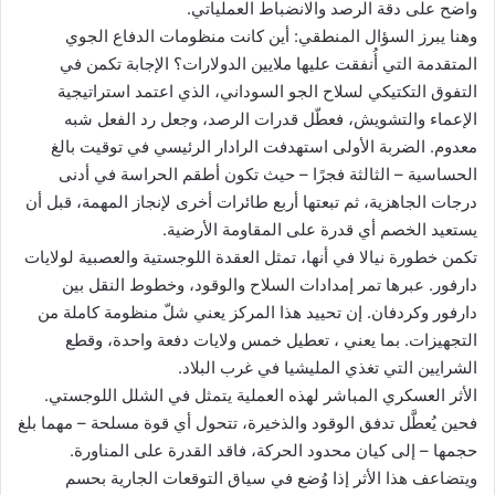
واضح على دقة الرصد والانضباط العملياتي.
وهنا يبرز السؤال المنطقي: أين كانت منظومات الدفاع الجوي
المتقدمة التي أُنفقت عليها ملايين الدولارات؟ الإجابة تكمن في
التفوق التكتيكي لسلاح الجو السوداني، الذي اعتمد استراتيجية
الإعماء والتشويش، فعطّل قدرات الرصد، وجعل رد الفعل شبه
معدوم. الضربة الأولى استهدفت الرادار الرئيسي في توقيت بالغ
الحساسية – الثالثة فجرًا – حيث تكون أطقم الحراسة في أدنى
درجات الجاهزية، ثم تبعتها أربع طائرات أخرى لإنجاز المهمة، قبل أن
يستعيد الخصم أي قدرة على المقاومة الأرضية.
تكمن خطورة نيالا في أنها، تمثل العقدة اللوجستية والعصبية لولايات
دارفور. عبرها تمر إمدادات السلاح والوقود، وخطوط النقل بين
دارفور وكردفان. إن تحييد هذا المركز يعني شلّ منظومة كاملة من
التجهيزات. بما يعني ، تعطيل خمس ولايات دفعة واحدة، وقطع
الشرايين التي تغذي المليشيا في غرب البلاد.
الأثر العسكري المباشر لهذه العملية يتمثل في الشلل اللوجستي.
فحين يُعطَّل تدفق الوقود والذخيرة، تتحول أي قوة مسلحة – مهما بلغ
حجمها – إلى كيان محدود الحركة، فاقد القدرة على المناورة.
ويتضاعف هذا الأثر إذا وُضع في سياق التوقعات الجارية بحسم