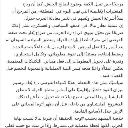
مرجحًا حين تميل الكفة بوضوح لصالح الجيش. كما أن رياح
المتغيرات الإقليمية التي تهب اليوم في المنطقة ، من المرجح أن
تملأ أشرعة الجيش وتُسهم في تغيير معادلة الحرب جذريًا.
إن عملية مطار نيالا، في عمقها السياسي والعسكري، تمثل إعلانًا
صريحًا عن تحوّل بنيوي في إدارة الحرب: من صراع يُدار تحت ضغط
الفوضى إلى معركة تُصاغ بإرادة الدولة ومنطق السيادة. السودان لم
يعد أسير ردّ الفعل أو رهين الاستنزاف، بل بات فاعلًا يصنع الحدث
ويضبط إيقاعه، مستندًا إلى تفوق معلوماتي، وتكامل استخباري،
وقدرة على تحويل المعلومات إلى فعل ميداني. التكتيكات المعتمدة،
تعكس انتقالًا واعيًا هدفه كسر البنية العملياتية والمعنوية للخصم قبل
القضاء عليه .
سياسيًا، تمثل هذه اللحظة إعلانًا لانتهاء الفوضى ، إذ يُعاد ترسيم
ميزان القوة داخليًا وإقليميًا على أساس منطق الدولة لا منطق
المليشيا. وبهذا المعنى، تصبح نيالا نقطة تحول ، بدأ فيها تفكك
المشروع المليشياوي من داخله، قبل أن يظهر أثره الميداني على
الأرض خلال الأسابيع القادمة.
خلاصة المشهد بحسب #وجه_الحقيقة أن ضربة نيالا ليست نهاية
الحرب، لكنها لحظة مفصلية في مسارها. وإذا تزامنت مع حسم فعلي