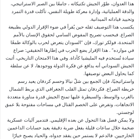
هذا العدوان، طوّر الجيش تكتيكاته ، جامعًا بين الصبر الاستراتيجي،
والدقة العملياتية، وإدارة معركة طويلة النفس، تأكلت قدرة التمرد
وتحييد قياداته الميدانية.
يكتسب هذا التوصيف ثقله حين يُقرأ في ضوء الإقرار الدولي بطبيعة
الصراع. فبحسب تصريح المفوض السامي لحقوق الإنسان بالأمم
المتحدة، فولكر تورك، فإن “السودان يتعرض لحرب بالوكالة طمعًا
في موارده” . هذا الإقرار يضع الحرب في إطارها الحقيقي: صراع
سيادة تُستخدم فيه المليشيا كأداة. وفي هذا الامتحان التاريخي، أثبت
الجيش السوداني أنه يدافع عن فكرة الدولة ووجودها، لا عن سلطة
كما يحاول البعض توصيفها.
واستراتيجيًا، فإن الجمع بين شلّ نيالا وحسم كردفان يعيد رسم
خريطة الصراع. فكردفان تمثل القلب الجغرافي الذي يربط الشمال
بالغرب والوسط، والسيطرة عليها تمنح الجيش قدرة مناورة متعددة
الاتجاهات، وتفرض على الخصم القتال في مساحات مفتوحة بلا عمق
لوجستي.
ولا يمكن فصل هذا التحول عن بعده الإقليمي. فتدمير آليات عسكرية
ضخمة خلال ساعات قليلة بفعل ضربة دقيقة يعيد حسابات الداعمين
الخارجيين. فالدعم لا يستمر حين يفقد جدواه، والحياد يصبح خيارًا