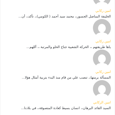
امين ركابي
الخليفة المناضل الجسور،، محمد سيد أحمد ( الكومي)،، تأكد،، أن...
امين ركابي
ياها طريقتهم ،، الحركة الشعبية جناح الحلو والمرتبة ،، أللهم...
امين ركابي
المسألة برمتها،، تنصب علي من قام منذ البدء بتربية أمثال هؤلا...
امين الركابي
السيد القائد البرهان،، انسان بسيط كعادة المتصوفة،، في بلادنا...