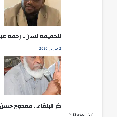
للحقيقة لسان.. رحمة عبد 
2 فبراير، 2026
كر البلقاء… ممدوح حسن ع
37
بحث عن
Khartoum
℃