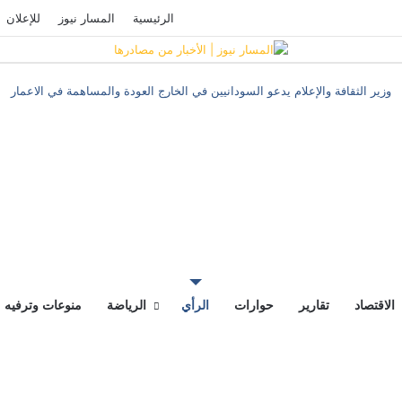
فيسبوك
‫YouTube
تسجيل الدخول
الرئيسية
المسار نيوز
للإعلان
وزير الثقافة والإعلام يدعو السودانيين في الخارج العودة والمساهمة في الاعمار
‫X
فيسبوك
ماسنجر
ماسنجر
المقال
المقال
السابق
التالي
الاقتصاد
تقارير
حوارات
الرأي
الرياضة
منوعات وترفيه