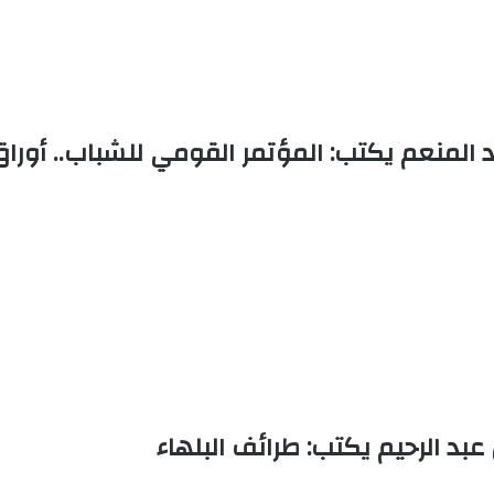
المنعم يكتب: المؤتمر القومي للشباب.. أوراق واب
بد الرحيم يكتب: طرائف البلهاء