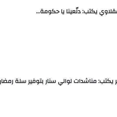
قلاوي يكتب: دلّعينا يا حكومة…
كتب: مناشدات لوالي سنار بتوفير سلة رمضان ل