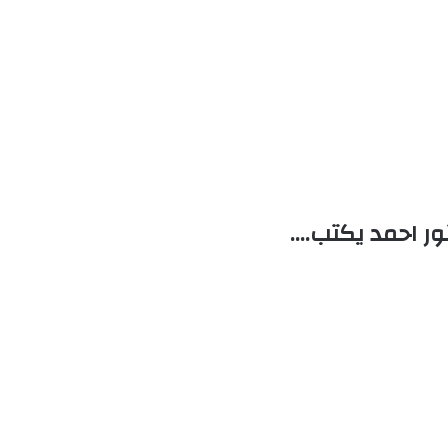
ور احمد يكتب….