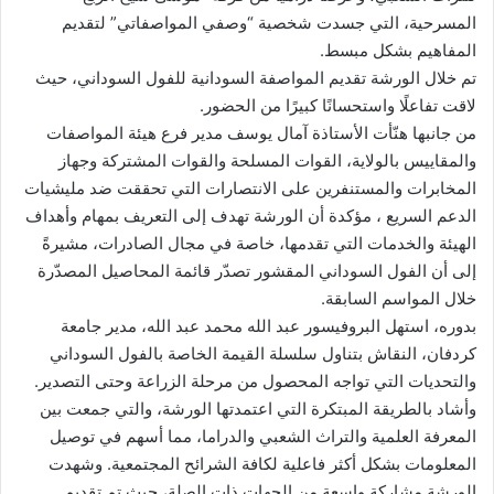
المسرحية، التي جسدت شخصية “وصفي المواصفاتي” لتقديم
المفاهيم بشكل مبسط.
تم خلال الورشة تقديم المواصفة السودانية للفول السوداني، حيث
لاقت تفاعلًا واستحسانًا كبيرًا من الحضور.
من جانبها هنّأت الأستاذة آمال يوسف مدير فرع هيئة المواصفات
والمقاييس بالولاية، القوات المسلحة والقوات المشتركة وجهاز
المخابرات والمستنفرين على الانتصارات التي تحققت ضد مليشيات
الدعم السريع ، مؤكدة أن الورشة تهدف إلى التعريف بمهام وأهداف
الهيئة والخدمات التي تقدمها، خاصة في مجال الصادرات، مشيرةً
إلى أن الفول السوداني المقشور تصدّر قائمة المحاصيل المصدّرة
خلال المواسم السابقة.
بدوره، استهل البروفيسور عبد الله محمد عبد الله، مدير جامعة
كردفان، النقاش بتناول سلسلة القيمة الخاصة بالفول السوداني
والتحديات التي تواجه المحصول من مرحلة الزراعة وحتى التصدير.
وأشاد بالطريقة المبتكرة التي اعتمدتها الورشة، والتي جمعت بين
المعرفة العلمية والتراث الشعبي والدراما، مما أسهم في توصيل
المعلومات بشكل أكثر فاعلية لكافة الشرائح المجتمعية. وشهدت
الورشة مشاركة واسعة من الجهات ذات الصلة، حيث تم تقديم