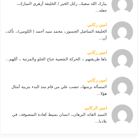
يبارك الله سعيهُ،، رجُل الخير / الخليفة أزهري المبارك،،
جعله...
امين ركابي
الخليفة المناضل الجسور،، محمد سيد أحمد ( الكومي)،، تأكد،،
أن...
امين ركابي
ياها طريقتهم ،، الحركة الشعبية جناح الحلو والمرتبة ،، أللهم...
امين ركابي
المسألة برمتها،، تنصب علي من قام منذ البدء بتربية أمثال
هؤلا...
امين الركابي
السيد القائد البرهان،، انسان بسيط كعادة المتصوفة،، في
بلادنا...