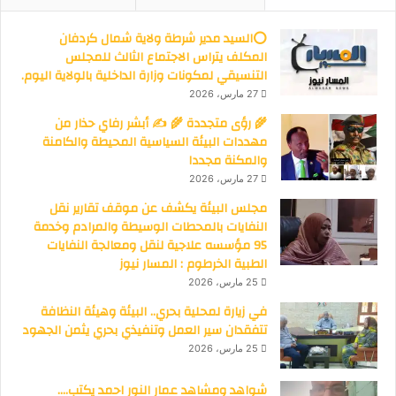
⭕السيد مدير شرطة ولاية شمال كردفان
المكلف يتراس الاجتماع الثالث للمجلس
التنسيقي لمكونات وزارة الداخلية بالولاية اليوم.
27 مارس، 2026
🌾 رؤى متجددة 🌾 ✍️ أبشر رفاي حذار من
مهددات البيئة السياسية المحيطة والكامنة
والمكنة مجددا
27 مارس، 2026
مجلس البيئة يكشف عن موقف تقارير نقل
النفايات بالمحطات الوسيطة والمرادم وخدمة
95 مؤسسه علاجية لنقل ومعالجة النفايات
الطبية الخرطوم : المسار نيوز
25 مارس، 2026
في زيارة لمحلية بحري.. البيئة وهيئة النظافة
تتفقدان سير العمل وتنفيذي بحري يثمن الجهود
25 مارس، 2026
شواهد ومشاهد عمار النور احمد يكتب….