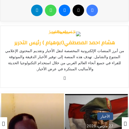
فيسبوك
‫X
ماسنجر
واتساب
تيلقرام
هشام احمد المصطفي(ابوهيام ) رئيس التحرير
من أبرز المنصات الإلكترونية المخصصة لنقل الأخبار وتقديم المحتوى الإعلامي
المتنوع والشامل. تهدف هذه المنصة إلى توفير الأخبار الدقيقة والموثوقة
للقراء في جميع أنحاء العالم العربي من خلال استخدام التكنولوجيا الحديثة
والأساليب المبتكرة في عرض الأخبار.
موق
ع
الوي
ب
الأخبار المحلية
الأخبار
25 مارس، 2026