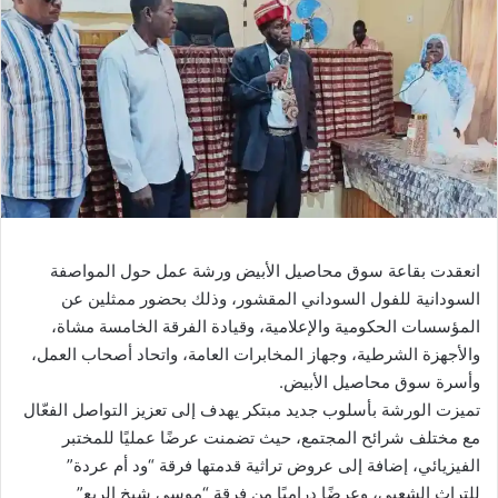
انعقدت بقاعة سوق محاصيل الأبيض ورشة عمل حول المواصفة
السودانية للفول السوداني المقشور، وذلك بحضور ممثلين عن
المؤسسات الحكومية والإعلامية، وقيادة الفرقة الخامسة مشاة،
والأجهزة الشرطية، وجهاز المخابرات العامة، واتحاد أصحاب العمل،
وأسرة سوق محاصيل الأبيض.
تميزت الورشة بأسلوب جديد مبتكر يهدف إلى تعزيز التواصل الفعّال
مع مختلف شرائح المجتمع، حيث تضمنت عرضًا عمليًا للمختبر
الفيزيائي، إضافة إلى عروض تراثية قدمتها فرقة “ود أم عردة”
للتراث الشعبي، وعرضًا دراميًا من فرقة “موسى شيخ الربع”