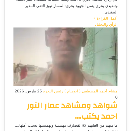
وتنفيذي بحري يثمن الجهود بحري:المسار نيوز التقى المدير
التنفيذي…
أكمل القراءة »
الرأي والتحليل
هشام أحمد المصطفي ( ابوهيام ) رئيس التحرير
25 مارس، 2026
0
شواهد ومشاهد عمار النور
احمد يكتب….
ما منهم من العليهم ✍️القضارف مهمشة وتهميشها بسبب أهلها….