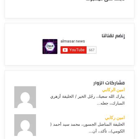
إنضم لقناتنا
مشاركات الزوار
امين الركابي
يبارك الله سعيهُ،، رجُل الخير / الخليفة أزهري
المبارك،، جعله...
امين ركابي
الخليفة المناضل الجسور،، محمد سيد أحمد (
الكومي)،، تأكد،، أن...