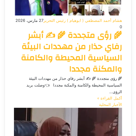
هشام أحمد المصطفي ( ابوهيام ) رئيس التحرير
27 مارس، 2026
0
🌾 رؤى متجددة 🌾 ✍️ أبشر
رفاي حذار من مهددات البيئة
السياسية المحيطة والكامنة
والمكنة مجددا
🌾 رؤى متجددة 🌾 ✍️ أبشر رفاي حذار من مهددات البيئة
السياسية المحيطة والكامنة والمكنة مجددا 👈وصلت بريد
الرؤى…
أكمل القراءة »
الأخبار المحلية