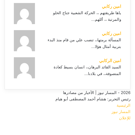
امين ركابي
ياها طريقتهم ،، الحركة الشعبية جناح الحلو
والمرتبة ،، أللهم...
امين ركابي
المسألة برمتها،، تنصب علي من قام منذ البدء
بتربية أمثال هؤلا...
امين الركابي
السيد القائد البرهان،، انسان بسيط كعادة
المتصوفة،، في بلادنا...
2026 - المسار نيوز | الأخبار من مصادرها
رئيس التحرير: هشام أحمد المصطفى أبو هيام
الرئيسية
المسار نيوز
للإعلان
فيسبوك
‫YouTube