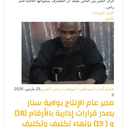
لازال الكثير من الناس يعتقد ان القضارف بمكوناتها الحالية لحم
راس…
أكمل القراءة »
الأخبار
هشام أحمد المصطفي ( ابوهيام ) رئيس التحرير
25 مارس، 2026
0
مدير عام الإنتاج بولاية سنار
يصدر قرارات إدارية بالأرقام (18)
و ( 19) بإنهاء تكليف وتكليف