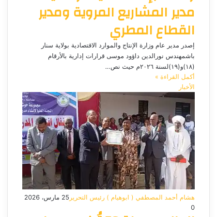
مدير المشاريع المروية ومدير
القطاع المطري
إصدر مدير عام وزارة الإنتاج والموارد الاقتصادية بولاية سنار
باشمهندس نورالدين داؤود موسى قرارات إدارية بالأرقام
(١٨)و(١٩)لسنة ٢٠٢٦م حيث نص…
أكمل القراءة »
الأخبار
هشام أحمد المصطفي ( ابوهيام ) رئيس التحرير
25 مارس، 2026
0