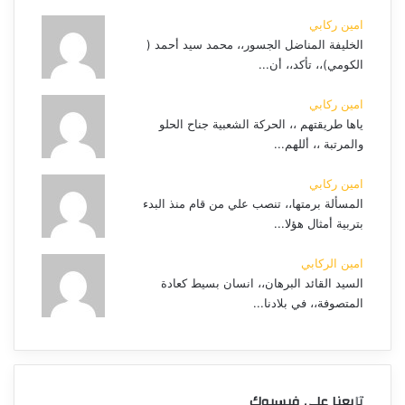
امين ركابي
الخليفة المناضل الجسور،، محمد سيد أحمد (
الكومي)،، تأكد،، أن...
امين ركابي
ياها طريقتهم ،، الحركة الشعبية جناح الحلو
والمرتبة ،، أللهم...
امين ركابي
المسألة برمتها،، تنصب علي من قام منذ البدء
بتربية أمثال هؤلا...
امين الركابي
السيد القائد البرهان،، انسان بسيط كعادة
المتصوفة،، في بلادنا...
تابعنا على فيسبوك