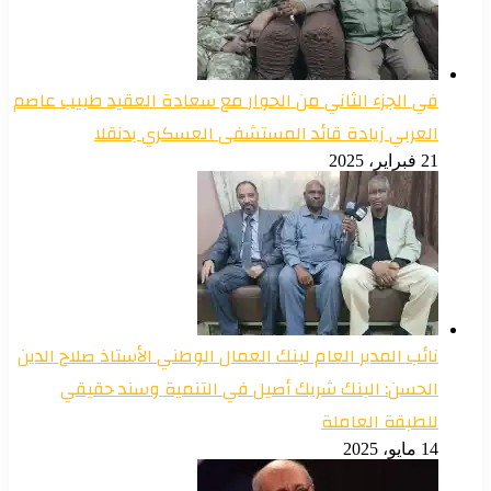
في الجزء الثاني من الحوار مع سعادة العقيد طبيب عاصم
العربي زيادة قائد المستشفى العسكري بدنقلا
21 فبراير، 2025
نائب المدير العام لبنك العمال الوطني الأستاذ صلاح الدين
الحسن: البنك شريك أصيل في التنمية وسند حقيقي
للطبقة العاملة
14 مايو، 2025