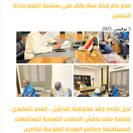
مدير عام صحة سنار يقف على سلسلة التبريد بادارة
التحصين
5 نوفمبر، 2025
لدى لقاءه وفد مفوضية اللاجئين .. المدير التنفيذي
لمحلية حلفا يناقش الخدمات الضرورية للمجتمعات
المستضيفة وبرنامج العودة الطوعية للنازحين