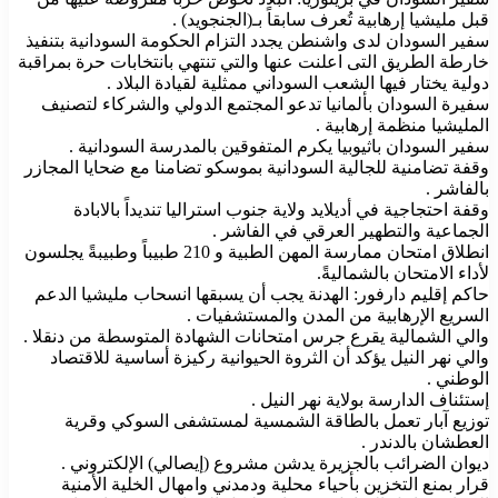
قبل مليشيا إرهابية تُعرف سابقاً بـ(الجنجويد) .
سفير السودان لدى واشنطن يجدد التزام الحكومة السودانية بتنفيذ
خارطة الطريق التى اعلنت عنها والتي تنتهي بانتخابات حرة بمراقبة
دولية يختار فيها الشعب السوداني ممثلية لقيادة البلاد .
سفيرة السودان بألمانيا تدعو المجتمع الدولي والشركاء لتصنيف
المليشيا منظمة إرهابية .
سفير السودان باثيوبيا يكرم المتفوقين بالمدرسة السودانية .
وقفة تضامنية للجالية السودانية بموسكو تضامنا مع ضحايا المجازر
بالفاشر .
وقفة احتجاجية في أديلايد ولاية جنوب استراليا تنديداً بالابادة
الجماعية والتطهير العرقي في الفاشر .
انطلاق امتحان ممارسة المهن الطبية و 210 طبيباً وطبيبةً يجلسون
لأداء الامتحان بالشماليةً.
حاكم إقليم دارفور: الهدنة يجب أن يسبقها انسحاب مليشيا الدعم
السريع الإرهابية من المدن والمستشفيات .
والي الشمالية يقرع جرس امتحانات الشهادة المتوسطة من دنقلا .
والي نهر النيل يؤكد أن الثروة الحيوانية ركيزة أساسية للاقتصاد
الوطني .
إستئناف الدارسة بولاية نهر النيل .
توزيع آبار تعمل بالطاقة الشمسية لمستشفى السوكي وقرية
العطشان بالدندر .
ديوان الضرائب بالجزيرة يدشن مشروع (إيصالي) الإلكتروني .
قرار بمنع التخزين بأحياء محلية ودمدني وامهال الخلية الأمنية