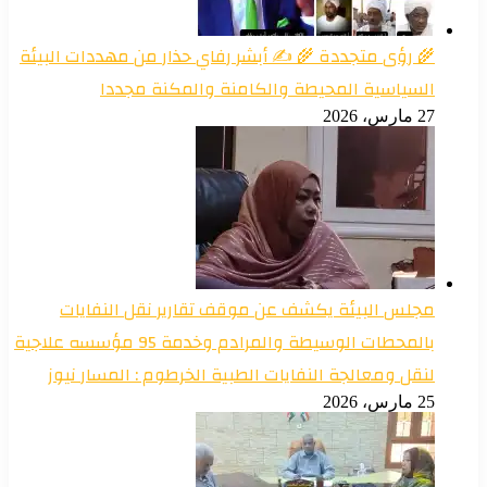
🌾 رؤى متجددة 🌾 ✍️ أبشر رفاي حذار من مهددات البيئة
السياسية المحيطة والكامنة والمكنة مجددا
27 مارس، 2026
مجلس البيئة يكشف عن موقف تقارير نقل النفايات
بالمحطات الوسيطة والمرادم وخدمة 95 مؤسسه علاجية
لنقل ومعالجة النفايات الطبية الخرطوم : المسار نيوز
25 مارس، 2026