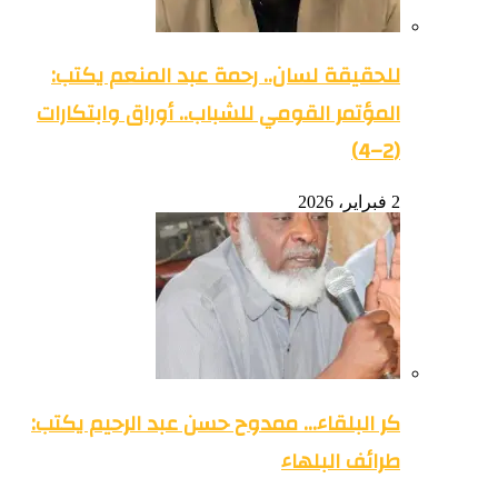
للحقيقة لسان.. رحمة عبد المنعم يكتب:
المؤتمر القومي للشباب.. أوراق وابتكارات
(2–4)
2 فبراير، 2026
كر البلقاء… ممدوح حسن عبد الرحيم يكتب:
طرائف البلهاء