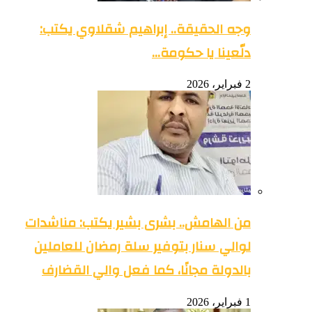
وجه الحقيقة.. إبراهيم شقلاوي يكتب:
دلّعينا يا حكومة…
2 فبراير، 2026
من الهامش.. بشرى بشير يكتب: مناشدات
لوالي سنار بتوفير سلة رمضان للعاملين
بالدولة مجانًا، كما فعل والي القضارف
1 فبراير، 2026