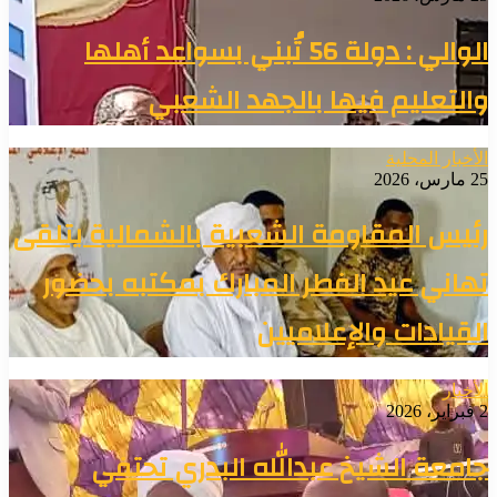
الوالي : دولة 56 تُبني بسواعد أهلها
والتعليم فيها بالجهد الشعبي
الأخبار المحلية
25 مارس، 2026
رئيس المقاومة الشعبية بالشمالية يتلقى
تهاني عيد الفطر المبارك بمكتبه بحضور
القيادات والإعلاميين
الأخبار
2 فبراير، 2026
جامعة الشيخ عبدالله البدري تحتفي