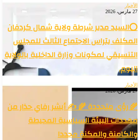
الأخبار
27 مارس، 2026
⭕السيد مدير شرطة ولاية شمال كردفان
المكلف يتراس الاجتماع الثالث للمجلس
التنسيقي لمكونات وزارة الداخلية بالولاية
اليوم.
الأخبار
27 مارس، 2026
🌾 رؤى متجددة 🌾 ✍️ أبشر رفاي حذار من
مهددات البيئة السياسية المحيطة
والكامنة والمكنة مجددا