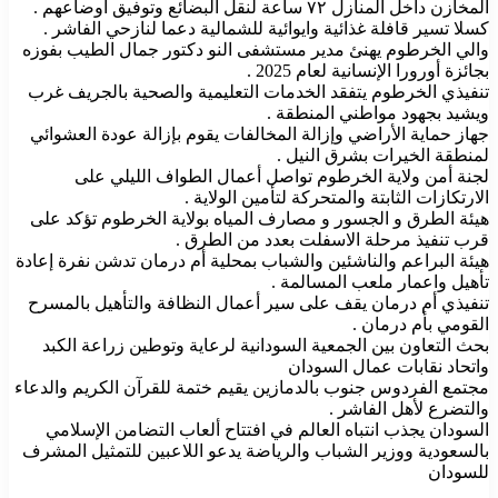
المخازن داخل المنازل ٧٢ ساعة لنقل البضائع وتوفيق اوضاعهم .
كسلا تسير قافلة غذائية وايوائية للشمالية دعما لنازحي الفاشر .
والي الخرطوم يهنئ مدير مستشفى النو دكتور جمال الطيب بفوزه
بجائزة أورورا الإنسانية لعام 2025 .
تنفيذي الخرطوم يتفقد الخدمات التعليمية والصحية بالجريف غرب
ويشيد بجهود مواطني المنطقة .
جهاز حماية الأراضي وإزالة المخالفات يقوم بإزالة عودة العشوائي
لمنطقة الخيرات بشرق النيل .
لجنة أمن ولاية الخرطوم تواصل أعمال الطواف الليلي على
الارتكازات الثابتة والمتحركة لتأمين الولاية .
هيئة الطرق و الجسور و مصارف المياه بولاية الخرطوم تؤكد على
قرب تنفيذ مرحلة الاسفلت بعدد من الطرق .
هيئة البراعم والناشئين والشباب بمحلية أم درمان تدشن نفرة إعادة
تأهيل واعمار ملعب المسالمة .
تنفيذي أم درمان يقف على سير أعمال النظافة والتأهيل بالمسرح
القومي بأم درمان .
بحث التعاون بين الجمعية السودانية لرعاية وتوطين زراعة الكبد
واتحاد نقابات عمال السودان
مجتمع الفردوس جنوب بالدمازين يقيم ختمة للقرآن الكريم والدعاء
والتضرع لأهل الفاشر .
السودان يجذب انتباه العالم في افتتاح ألعاب التضامن الإسلامي
بالسعودية ووزير الشباب والرياضة يدعو اللاعبين للتمثيل المشرف
للسودان