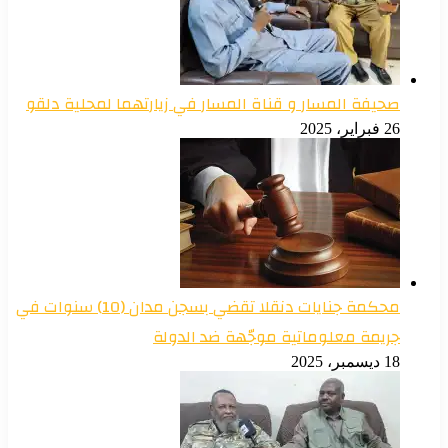
صحيفة المسار و قناة المسار في زيارتهما لمحلية دلقو
26 فبراير، 2025
محكمة جنايات دنقلا تقضي بسجن مدان (10) سنوات في
جريمة معلوماتية موجّهة ضد الدولة
18 ديسمبر، 2025