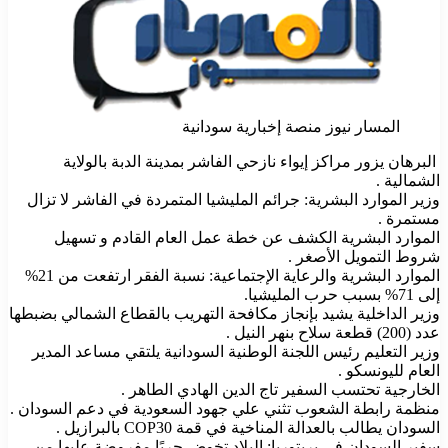
المسار نيوز منصة إخبارية سودانية
البرهان يزور مراكز إيواء نازحي الفاشر بمدينة الدبة بالولاية
الشمالية .
وزير الموارد البشرية: جرائم المليشيا المتمردة في الفاشر لا تزال
مستمرة .
الموارد البشرية الكشف عن خطة عمل العام القادم و تسهيل
شروط التمويل الأصغر .
الموارد البشرية والرعاية الإجتماعية: نسبة الفقر ارتفعت من 21%
إلى 71% بسبب حرب المليشيا.
وزير الداخلية يشيد بإنجاز مكافحة التهريب بالقطاع الشمالي بضبطها
عدد (200) قطعة سلاح بنهر النيل .
وزير التعليم رئيس اللجنة الوطنية السودانية يلتقي مساعد المدير
العام لليونسكو .
الخارجية تحتسب السفير تاج الدين الهادي الطاهر .
منظمة رابطة الشعوب تثني علي جهود السعودية في دعم السودان .
السودان يطالب بالعدالة المناخية في قمة COP30 بالبرازيل .
سفير السودان في بريتوريا: البلاد تخوض حربًا مفروضة عليها من