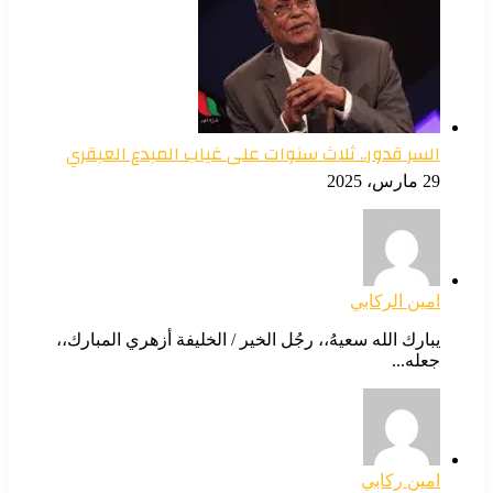
السر قدور.. ثلاث سنوات على غياب المبدع العبقري
29 مارس، 2025
امين الركابي
يبارك الله سعيهُ،، رجُل الخير / الخليفة أزهري المبارك،،
جعله...
امين ركابي