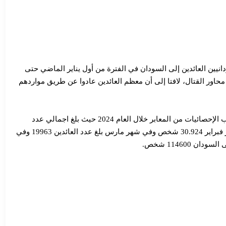
نيين العائدين إلى السودان في الفترة من أول يناير الماضي حتى
سلحة في جميع محاور القتال، لافتا إلى أن معظم العائدين عادوا عن طريق مواردهم
وأكد السفير أنهم يحاولون ترشيد الامكانات المادية المتاحة حسب الضرورة الملحة، وقدم عبد القادر احصائية دقيقة لحركة السودانيين العائدين حسب الإحصائيات من المعابر خلال العام 2024 حيث بلغ اجمالي عدد
السودانيين العائدين 75 ألف شخص للعام 2024، بينما بلغ عدد العائدين في شهر يناير من العام 2025 عدد 42.158 شخص، وبلغ عدد العائدين في شهر فبراير 30.924 شخص وفي شهر مارس بلغ عدد العائدين 19963 وفي