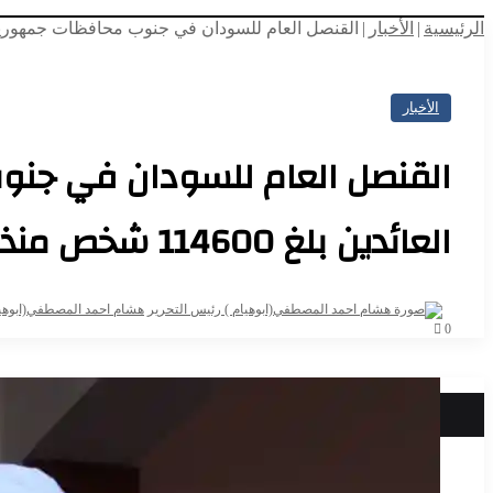
الرئيسية
|
الأخبار
|
القنصل العام للسودان في جنوب محافظات جمهورية مصر العربية: ج
الأخبار
القنصل العام للسودان في جنوب
العائدين بلغ 114600 شخص منذ مطلع يناير
هشام احمد المصطفي(ابوهيا
0