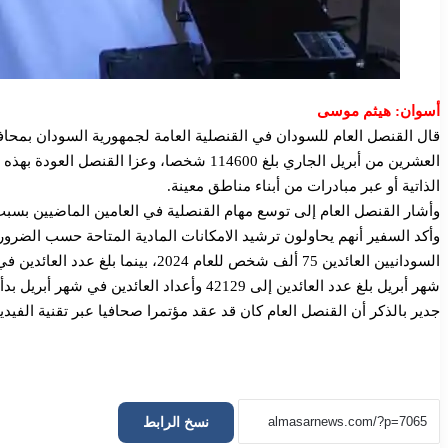
أسوان: هيثم موسى
قال القنصل العام للسودان في القنصلية العامة لجمهورية السودان بمحاف
العشرين من أبريل الجاري بلغ 114600 شخصا
الذاتية أو عبر مبادرات من أبناء مناطق معينة.
وأشار القنصل العام إلى توسع مهام القنصلية في العامين الماضيين بسبب
شهر أبريل بلغ عدد العائدين إلى 42129 وأعداد العائدين في شهر أبريل بدأت من ثاني أيام عيد الفطر المبارك، ليبلغ اجمالي العائدين للعام الجاري إلى السودان 114600 شخص.
جدير بالذكر أن القنصل العام كان قد عقد مؤتمرا صحافيا عبر تقنية الفيدي
نسخ الرابط
⭕السيد مدير شرطة ولاية شمال كردفان المكلف يتراس الاجتماع الثالث 