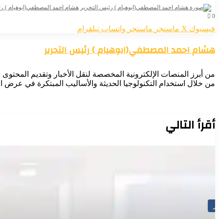
لمكونات وزارة الداخلية بالولاية اليوم.
هشام احمد المصطفي(ابوهيام ) رئ
0
فيسبوك
‫X
ماسنجر
ماسنجر
واتساب
تيلقرام
هشام احمد المصطفي(ابوهيام ) رئيس التحرير
🌾 رؤى متجددة 🌾 ✍️ أبشر رفاي حذار من مهددات البيئة السياسية المحي
والمكنة مجددا
من أبرز المنصات الإلكترونية المخصصة لنقل الأخبار وتقديم المحتوى ال
من خلال استخدام التكنولوجيا الحديثة والأساليب المبتكرة في عرض الأ
مجلس البيئة يكشف عن موقف تقارير نقل النفايات بالمحطات الوسيطة و
95 مؤسسه علاجية لنقل ومعالجة النفايات الطبية الخرطوم : المسار نيوز
أقرأ التالي
في زيارة لمحلية بحري.. البيئة وهيئة النظافة تتفقدان سير العمل وتنفيذي
الجهود
ار