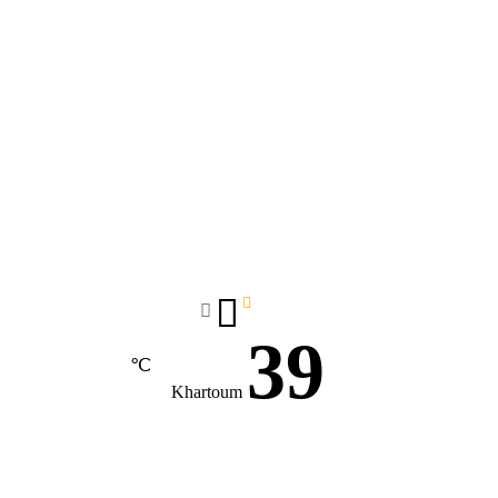
39
℃
Khartoum