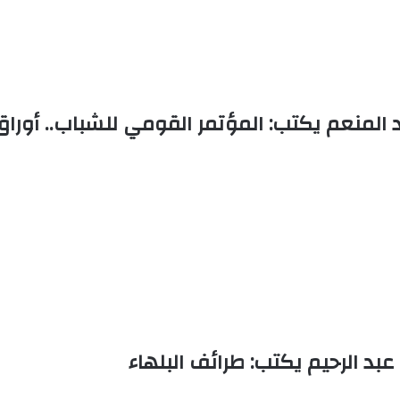
المنعم يكتب: المؤتمر القومي للشباب.. أوراق واب
بد الرحيم يكتب: طرائف البلهاء