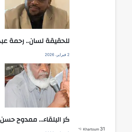
للحقيقة لسان.. رحمة عبد 
2 فبراير، 2026
كر البلقاء… ممدوح حسن ع
31
بحث عن
Khartoum
℃