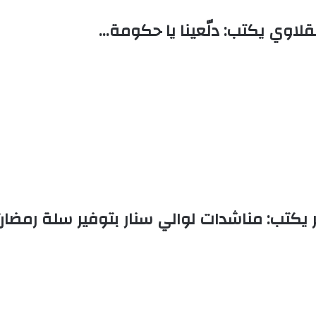
قلاوي يكتب: دلّعينا يا حكومة…
كتب: مناشدات لوالي سنار بتوفير سلة رمضان ل