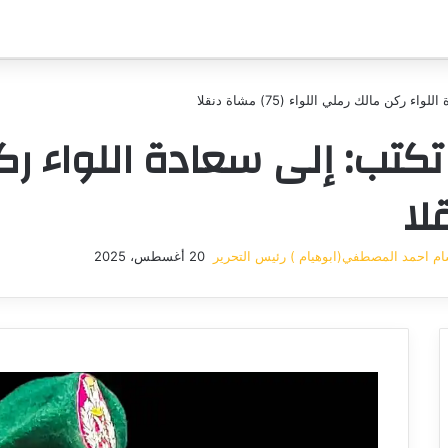
كن مالك رملي اللواء (75) مشاة دنقلا
كتب: إلى سعادة اللواء ر
م احمد المصطفي(ابوهيام ) رئيس التحرير
20 أغسطس، 2025
أرسل
بريدا
إلكترونيا