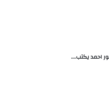
ر احمد يكتب….