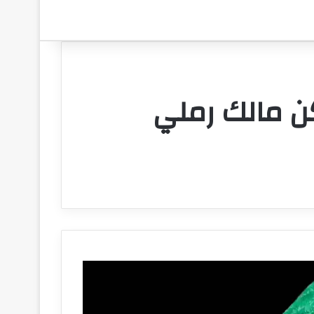
كن مالك رملي