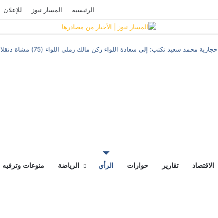
فيسبوك
‫YouTube
تسجيل الدخول
الرئيسية
المسار نيوز
للإعلان
حجازية محمد سعيد تكتب: إلى سعادة اللواء ركن مالك رملي اللواء (75) مشاة دنقلا
‫X
فيسبوك
ماسنجر
ماسنجر
المقال
المقال
السابق
التالي
الاقتصاد
تقارير
حوارات
الرأي
الرياضة
منوعات وترفيه