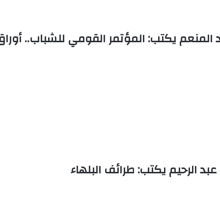
المنعم يكتب: المؤتمر القومي للشباب.. أوراق واب
بد الرحيم يكتب: طرائف البلهاء