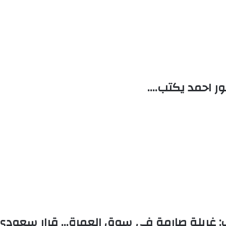
ر احمد يكتب….
: غربلة صارمة في سوق العمرة… قرار سعودي 