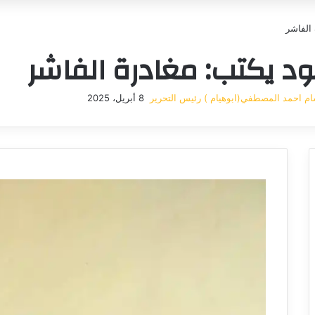
الفاشر
د يكتب: مغادرة الفاشر
م احمد المصطفي(ابوهيام ) رئيس التحرير
8 أبريل، 2025
أرسل
بريدا
إلكترونيا