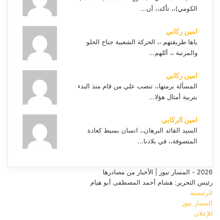
الكومي)،، تأكد،، أن...
امين ركابي
ياها طريقتهم ،، الحركة الشعبية جناح الحلو
والمرتبة ،، أللهم...
امين ركابي
المسألة برمتها،، تنصب علي من قام منذ البدء
بتربية أمثال هؤلا...
امين الركابي
السيد القائد البرهان،، انسان بسيط كعادة
المتصوفة،، في بلادنا...
2026 - المسار نيوز | الأخبار من مصادرها
رئيس التحرير: هشام أحمد المصطفى أبو هيام
الرئيسية
المسار نيوز
للإعلان