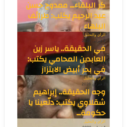
كر البلقاء… ممدوح حسن
عبد الرحيم يكتب: طرائف
البلهاء
الرأي والتحليل
2 فبراير، 2026
في الحقيقة.. ياسر زين
العابدين المحامي يكتب:
في بحر أبيض الابتزاز
الرأي والتحليل
2 فبراير، 2026
وجه الحقيقة.. إبراهيم
شقلاوي يكتب: دلّعينا يا
حكومة…
الرأي والتحليل