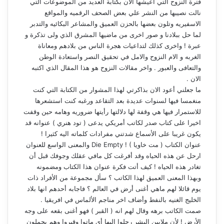
فترة النزوح التي اعيشها الان بكتابة العديد من الموضوعات التي
نالت نصيبها من النشر علي بعض الصحف الرقميه والمواقع
الاسفيريه وتلون بعضها بالحزن العميق والمشاعر البكائيه والتدبر
لما حل ببلادنا و صور اخرى من ماضيها المشرق الذي ولى تذكرة و
عبرة ! واخرى كذلك لتداعيات هجرة الناس من بلادهم ومعاناة
الغربه و الام النزوح والامل في تحقيق النصر واستعادة الوطن
والتعافى والعبور . واخر مقالات النزوح هو هذا المقال الذي اكتبه
الان .
ما جعلني أعود الان بذاكرتي لهذا المشوار من الكتابة التي كنت
منغمسا فيها لسنوات عديدة بعد التقاعد ورغبه كنت استشعرها
للاستمرار فيها هي وقفة لها دلالتها رأيتها ضروريه وهامه حين وقفت
اخيرا على كتاب صدر لكاتب أمريكي يدعى ( تود هنري ) عنوانه قد
يكون غريبا على الأسماع شدتني مفرادات كلماته اليه كثيرا !
عنوان الكتاب ( مت خاويا ) ! Die Empty والمعنى الواسع للعنوان
ارحل عن هذه الحياه وقد أفرغت كل مافي عقلك وجوفك قبل أن
تغادر هذه الحياه ! كيف أتت فكرة عنوان هذا الكتاب ومضمونه
وبهذا المعنى العميق لهذا الكاتب ؟ سأل مجموعة من الأفراد ذات
يوم قائلا لهم ماهي أغنى أرض في العالم ؟ فاجابه أحدهم انها بلاد
الخليج الغنيه بالنفط وأضاف اخر مناجم الألماس في افريقيا .
صمت الكاتب برهه وقال لهم انه ( القبر ) فهو أغنى بقعه على وجه
الأرض ! لأن ملايين البشر رحلوا اليها أي ماتوا وقبروا وهم يحملون