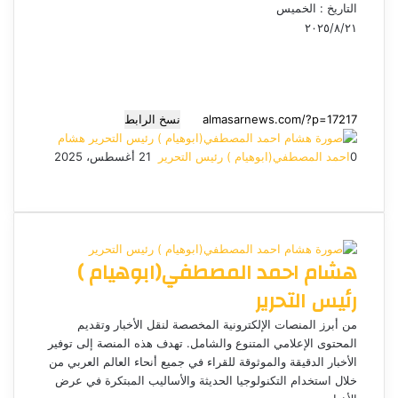
التاريخ : الخميس
٢٠٢٥/٨/٢١
نسخ الرابط
هشام
0
احمد المصطفي(ابوهيام ) رئيس التحرير
أ
21 أغسطس، 2025
ف
م
م
ت
و
ر
ي
X
ا
ا
ا
ي
س
س
س
ت
ل
س
ل
ب
ن
ن
ق
س
ب
و
ج
ج
ا
ر
ر
هشام احمد المصطفي(ابوهيام )
ك
ر
ر
ا
ب
ي
م
د
رئيس التحرير
ا
إ
من أبرز المنصات الإلكترونية المخصصة لنقل الأخبار وتقديم
ل
المحتوى الإعلامي المتنوع والشامل. تهدف هذه المنصة إلى توفير
ك
الأخبار الدقيقة والموثوقة للقراء في جميع أنحاء العالم العربي من
ت
خلال استخدام التكنولوجيا الحديثة والأساليب المبتكرة في عرض