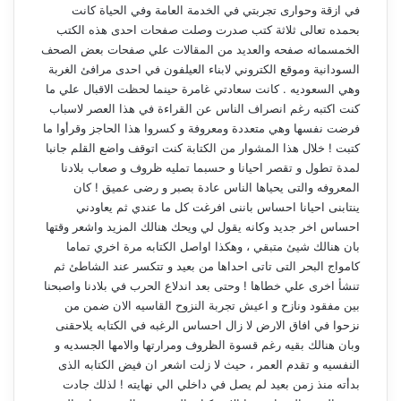
في ازقة وحوارى تجربتي في الخدمة العامة وفي الحياة كانت
بحمده تعالى ثلاثة كتب صدرت وصلت صفحات احدى هذه الكتب
الخمسمائه صفحه والعديد من المقالات علي صفحات بعض الصحف
السودانية وموقع الكتروني لابناء العيلفون في احدى مرافئ الغربة
وهي السعوديه . كانت سعادتي غامرة حينما لحظت الاقبال علي ما
كنت اكتبه رغم انصراف الناس عن القراءة في هذا العصر لاسباب
فرضت نفسها وهي متعددة ومعروفة و كسروا هذا الحاجز وقرأوا ما
كتبت ! خلال هذا المشوار من الكتابة كنت اتوقف واضع القلم جانبا
لمدة تطول و تقصر احيانا و حسبما تمليه ظروف و صعاب بلادنا
المعروفه والتى يحياها الناس عادة بصبر و رضى عميق ! كان
ينتابنى احيانا احساس باننى افرغت كل ما عندي ثم يعاودني
احساس اخر جديد وكانه يقول لي ويحك هنالك المزيد واشعر وقتها
بان هنالك شيئ متبقي ، وهكذا اواصل الكتابه مرة اخري تماما
كامواج البحر التى تاتى احداها من بعيد و تتكسر عند الشاطئ ثم
تنشأ اخرى علي خطاها ! وحتى بعد اندلاع الحرب في بلادنا واصبحنا
بين مفقود ونازح و اعيش تجربة النزوح القاسيه الان ضمن من
نزحوا في افاق الارض لا زال احساس الرغبه في الكتابه يلاحقنى
وبان هنالك بقيه رغم قسوة الظروف ومرارتها والامها الجسديه و
النفسيه و تقدم العمر ، حيث لا زلت اشعر ان فيض الكتابه الذى
بدأته منذ زمن بعيد لم يصل في داخلي الي نهايته ! لذلك جادت