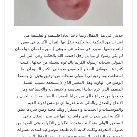
حديثي في هذا المقال ربما ياخذ ابعادا فلسفيه والفلسفة هي
اقتراب من الحكمة . والحكمه حفل بها القران الكريم في بعض
اياته وخصها بسوره في محكم تنزيله وهي ( سورة لقمان ) ولقمان
لم يكن رسولا او نبيا بل رجل اختصه الله بالحكمه وهي التي امر
المولي سبحانه رسوله الكريم بالدعوه لسبيله من خلالها . كتبت
كثيرا عن موطنى الصغير العيلفون وموطنى الكبير السودان بما
استطعت وما وهبه لى المولي سبحانه من توفيق وقبل ان يسقط
الوطن في الهاوية وهذا المصير الذي لا يستحقه بسبب الفشل
المتعمد الذي لازم حياتنا السياسيه والاقتصاديه والاجتماعيه وما
صاحبها من صراع خالي من مزايا العبقريه السياسيه ذات الخيال و
الابداع والصدق وبالتالي عدم قدرتنا ان نؤسس لدولة القيم
والمؤسسات و الخدمات والاستقرار وتلك محنة وطن سردها يطول
! الكتابه التي صدرت عني واشرت اليها في صدر المقال و في
السطور الاولى منه كانت متعددة الالوان والنكهات وفي العديد من
صنوف المعرفه وكانت كتابه ذات طبيعه موسوعيه امتدت لسنوات
عديده بعد التقاعد . لا استطيع حصرها في هذا المقال لأننى ان