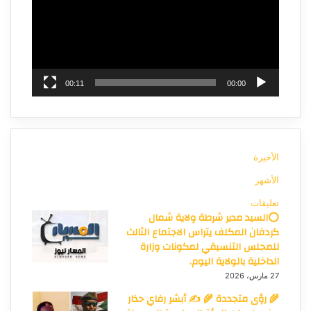
00:11
00:00
الأخيرة
الأشهر
تعليقات
⭕السيد مدير شرطة ولاية شمال
كردفان المكلف يتراس الاجتماع الثالث
للمجلس التنسيقي لمكونات وزارة
الداخلية بالولاية اليوم.
27 مارس، 2026
🌾 رؤى متجددة 🌾 ✍️ أبشر رفاي حذار