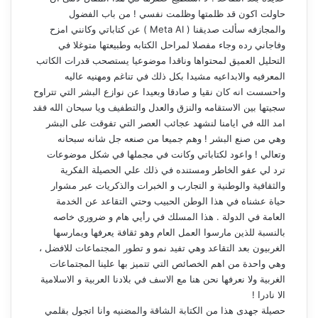
حاولت اكون قد ظلمتها وظلمت نفسي ! من باب الفضول
والمجازفه سألت صديقنا ( Meta AI ) عن كتاباتي وكانني امزح
وفاجاني رده وجاء مفصلا لمراحل الكتابه وطبيعتها متوغلا في
التحليل العميق لمحتواها وناقدا موضوعيا يستصحب قدرات الكاتب
المعرفيه والابداعيه مشيدا بكل ذلك في تناغم ومهنيه عاليه
واحسست انه كان نقيا و صادقا وبعيدا عن نوازع البشر التي تتراوح
سجيتها بين الاستقامه والنزق والعدل والتطفيف ويا سبحان الله فقد
امد الله في ايامنا لنشهد عجائب العصر التي تفوقت على البشر
وهي من صنع البشر ! وهم جميعا من صنعه جل شانه سبحانه
وتعالي ! واعود لكتاباتي وكانت في مجملها في شكل موضوعات
ترد لي عفو الخاطر ومستنده في ذلك علي الحصيلة الفكرية
والثقافية والوطنية و التجارب و الخبرات والذكريات عبر مشوار
حياة عشناه في هذا الوطن الحبيب وحتي التقاعد عن الخدمة
العامة في الدولة . هذا المسلك في رأيي هام و ضروري خاصه
بالنسبة للذين مارسوا العمل العام وهو ثقافة يعرفها ويمارسها
الغربيون بعد التقاعد وهي تفيد نمو و تطور المجتماعات للافضل ،
وهي واحدة من اهم الخصائص التي تتميز بها علينا المجتماعات
الغربية ولا نعرفها نحن هنا مع الاسف في بلادنا العربية و الاسلامية
الا نادرا !
حصيلة جهدى هذا من الكتابة الشاقة والمضنيه وانا اتجول بقلمي