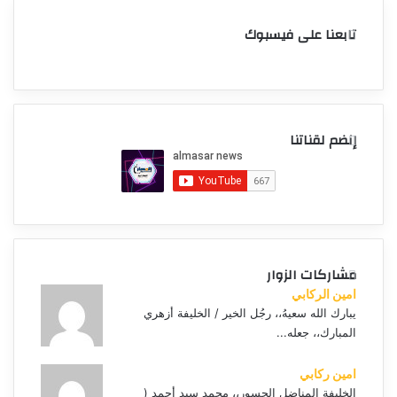
تابعنا على فيسبوك
إنضم لقناتنا
مشاركات الزوار
امين الركابي
يبارك الله سعيهُ،، رجُل الخير / الخليفة أزهري
المبارك،، جعله...
امين ركابي
الخليفة المناضل الجسور،، محمد سيد أحمد (