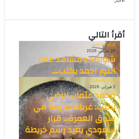
الأخبار.
ر
م
و
و
ن
ق
ي
ع
ا
أقرأ التالي
ا
ل
الرأي والتحليل
و
25 مارس، 2026
ي
شواهد ومشاهد عمار
ب
النور احمد يكتب….
الرأي والتحليل
2 فبراير، 2026
محمد عثمان الرضي
يكتب: غربلة صارمة في
سوق العمرة… قرار
سعودي يعيد رسم خريطة