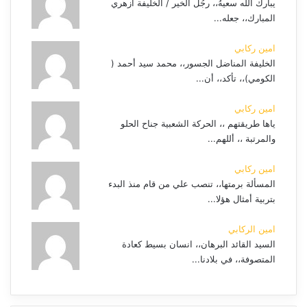
يبارك الله سعيهُ،، رجُل الخير / الخليفة أزهري
المبارك،، جعله...
امين ركابي
الخليفة المناضل الجسور،، محمد سيد أحمد (
الكومي)،، تأكد،، أن...
امين ركابي
ياها طريقتهم ،، الحركة الشعبية جناح الحلو
والمرتبة ،، أللهم...
امين ركابي
المسألة برمتها،، تنصب علي من قام منذ البدء
بتربية أمثال هؤلا...
امين الركابي
السيد القائد البرهان،، انسان بسيط كعادة
المتصوفة،، في بلادنا...