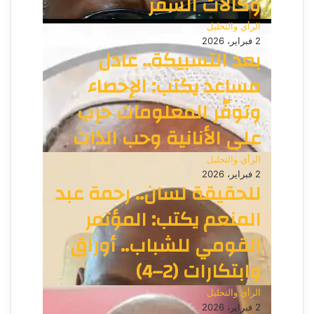
وكالات السفر
الرأي والتحليل
2 فبراير، 2026
بعد التسبيكة.. عادل
مساعد يكتب: الإحصاء
وتوفّر المعلومات حرب
على الأنانية وحب الذات
الرأي والتحليل
2 فبراير، 2026
للحقيقة لسان.. رحمة عبد
المنعم يكتب: المؤتمر
القومي للشباب.. أوراق
وابتكارات (2–4)
الرأي والتحليل
2 فبراير، 2026