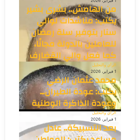
1 فبراير، 2026
من الهامش.. بشرى بشير
يكتب: مناشدات لوالي
سنار بتوفير سلة رمضان
للعاملين بالدولة مجانًا،
كما فعل والي القضارف
الرأي والتحليل
1 فبراير، 2026
محمد عثمان الرضي
يكتب: عودة الطيران…
وعودة الذاكرة الوطنية
الرأي والتحليل
1 فبراير، 2026
بعد التسبيكة.. عادل
مساعد يكتب: المواطن