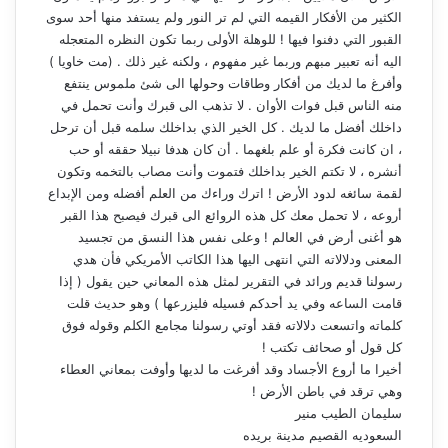
الكثير من الأفكار القيمه التي لم تر النور ولم يستفد منها أحد سوى
القبور التي دفنوا فيها ! للوهلة الأولى ربما تكون النظره المتعجله
اليه أنه تعبير مبهم وربما غير مفهوم ، ولكنه غير ذلك . (مت خاويا )
وأفرغ ما لديك من أفكار وطاقات وحولها الى شئ ملموس ينتفع
منه الناس قبل فوات الأوان . لا تذهب الى قبرك وأنت تحمل في
داخلك أفضل ما لديك . كل الخير الذي بداخلك سلمه قبل أن ترحل
، ان كانت فكرة أو علم بلغهما . أن كان هدفا نبيلا حققه أو حب
أنشره ، لا تكتم الخير بداخلك فتموت وأنت مصاب بالتخمه وتكون
لقمة سائغه لدود الأرض ! اترك وراءك من العلم أفضله ومن الإبداع
أروعه ، لا تحمل معك كل هذه الروائع الى قبرك فيصبح هذا القبر
هو أغنى أرض في العالم ! وعلى نفس هذا النسق من تجسيد
المعنى ودلالاته التي انتهى اليها هذا الكاتب الأمريكي فأن هدي
رسولنا قديم ورائد في التقرير لمثل هذه المعاني حين يقول ( إذا
قامت الساعه وفي يد أحدكم فسيله فليزرعها ) وهو حديث قلت
كلماته واتسعت دلالاته فقد أوتي رسولنا مجامع الكلم وقوله فوق
كل قول أو صحائف تكتب !
أخيرا ما أروع الأجساد وقد أفرغت ما لديها وأوفت بمعاني العطاء
وهي ترقد في باطن الأرض !
سليمان الطيب منير
السعوديه القصيم مدينة بريده