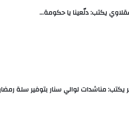
قلاوي يكتب: دلّعينا يا حكومة…
كتب: مناشدات لوالي سنار بتوفير سلة رمضان ل