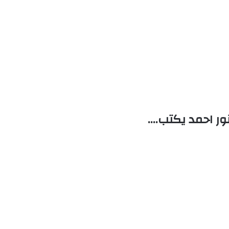
ور احمد يكتب….