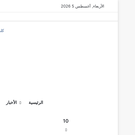
الأربعاء, أغسطس 5 2026
كلم
‫X
في
م
م
الم
الم
ال
الرئيسية
الأخبار
الت
10