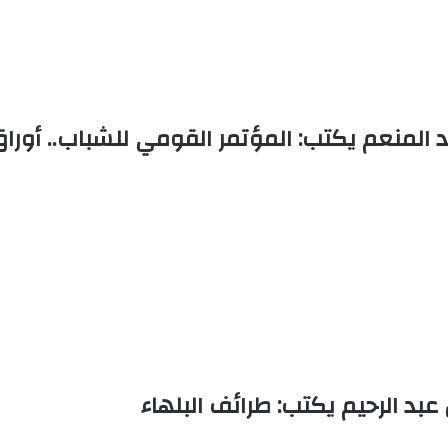
المنعم يكتب: المؤتمر القومي للشباب.. أوراق واب
بد الرحيم يكتب: طرائف البلهاء