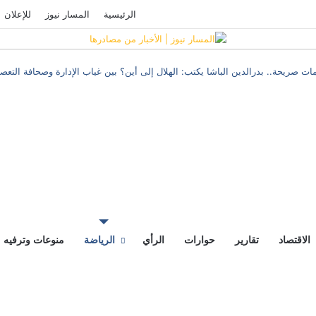
فيسبوك
‫YouTube
تسجيل الدخول
الرئيسية
المسار نيوز
للإعلان
ات صريحة.. بدرالدين الباشا يكتب: الهلال إلى أين؟ بين غياب الإدارة وصحافة التع
سبوك
اسنجر
اسنجر
قال
قال
سابق
الي
الاقتصاد
تقارير
حوارات
الرأي
الرياضة
منوعات وترفيه