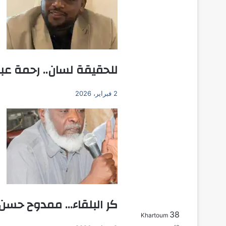
للحقيقة لسان.. رحمة عبد 
2 فبراير، 2026
كر البلقاء… ممدوح حسن ع
38
Khartoum
بحث عن