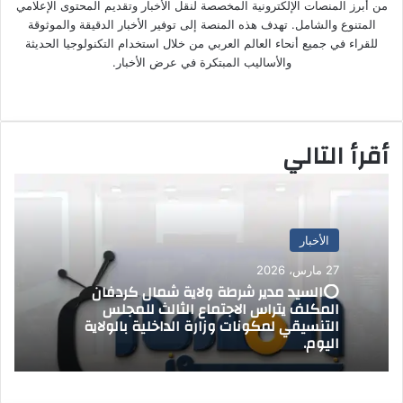
ا
من أبرز المنصات الإلكترونية المخصصة لنقل الأخبار وتقديم المحتوى الإعلامي
م
إ
المتنوع والشامل. تهدف هذه المنصة إلى توفير الأخبار الدقيقة والموثوقة
ل
للقراء في جميع أنحاء العالم العربي من خلال استخدام التكنولوجيا الحديثة
ك
والأساليب المبتكرة في عرض الأخبار.
ت
موق
ر
ع
و
الوي
ن
أقرأ التالي
ب
ي
ا
الأخبار
27 مارس، 2026
⭕السيد مدير شرطة ولاية شمال كردفان
المكلف يتراس الاجتماع الثالث للمجلس
التنسيقي لمكونات وزارة الداخلية بالولاية
اليوم.