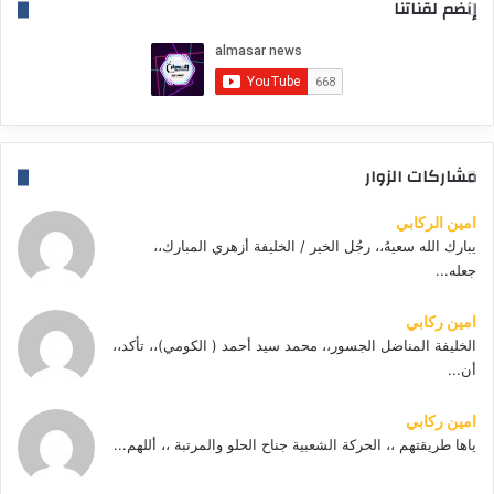
إنضم لقناتنا
مشاركات الزوار
امين الركابي
يبارك الله سعيهُ،، رجُل الخير / الخليفة أزهري المبارك،،
جعله...
امين ركابي
الخليفة المناضل الجسور،، محمد سيد أحمد ( الكومي)،، تأكد،،
أن...
امين ركابي
ياها طريقتهم ،، الحركة الشعبية جناح الحلو والمرتبة ،، أللهم...