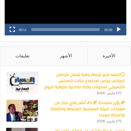
00:11
00:00
الأخيرة
الأشهر
تعليقات
⭕السيد مدير شرطة ولاية شمال كردفان
المكلف يتراس الاجتماع الثالث للمجلس
التنسيقي لمكونات وزارة الداخلية بالولاية اليوم.
27 مارس، 2026
🌾 رؤى متجددة 🌾 ✍️ أبشر رفاي حذار من
مهددات البيئة السياسية المحيطة والكامنة
والمكنة مجددا
27 مارس، 2026