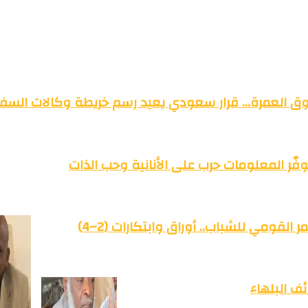
وق العمرة… قرار سعودي يعيد رسم خريطة وكالات السفر
فّر المعلومات حرب على الأنانية وحب الذات
القومي للشباب.. أوراق وابتكارات (2–4)
ف البلهاء