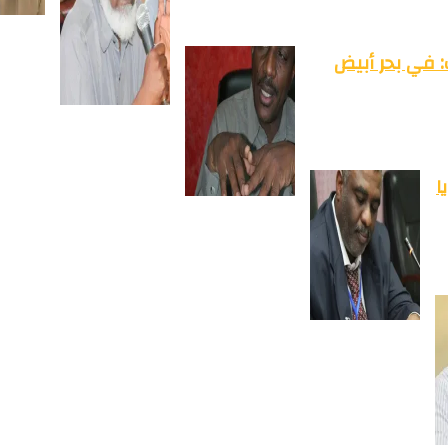
: في بحر أبيض
ا