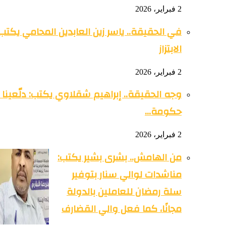
2 فبراير، 2026
في الحقيقة.. ياسر زين العابدين المحامي يكتب
الابتزاز
2 فبراير، 2026
وجه الحقيقة.. إبراهيم شقلاوي يكتب: دلّعينا ي
حكومة…
2 فبراير، 2026
من الهامش.. بشرى بشير يكتب:
مناشدات لوالي سنار بتوفير
سلة رمضان للعاملين بالدولة
مجانًا، كما فعل والي القضارف