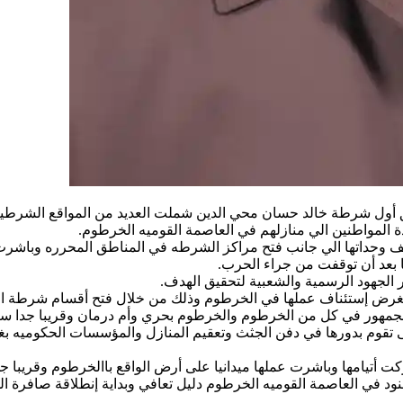
ريق أول شرطة خالد حسان محي الدين شملت العديد من المواقع الشرطية
 المواطنين الي منازلهم في العاصمة القوميه الخرطوم.
وحداتها الي جانب فتح مراكز الشرطه في المناطق المحرره وباشرت هذ
ا بعد أن توقفت من جراء الحرب.
ر الجهود الرسمية والشعبية لتحقيق الهدف.
 بغرض إستئناف عملها في الخرطوم وذلك من خلال فتح أقسام شرطة ا
جمهور في كل من الخرطوم والخرطوم بحري وأم درمان وقريبا جدا ستفت
قوم بدورها في دفن الجثث وتعقيم المنازل والمؤسسات الحكوميه بغرض 
أتيامها وباشرت عملها ميدانيا على أرض الواقع باالخرطوم وقريبا ج
 في العاصمة القوميه الخرطوم دليل تعافي وبداية إنطلاقة صافرة ال