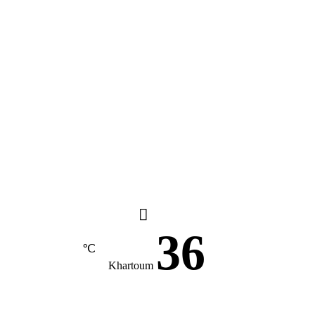
36
℃
Khartoum