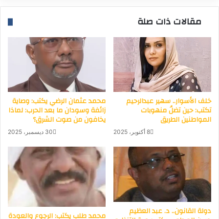
مقالات ذات صلة
خلف الأسوار.. سهير عبدالرحيم
محمد عثمان الرضي يكتب: وصاية
تكتب: حين تضلُ منهوبات
زائفة وسودان ما بعد الحرب: لماذا
المواطنين الطريق
يخافون من صوت الشرق؟
8 أكتوبر، 2025
30 ديسمبر، 2025
دولة القانون.. د. عبد العظيم
محمد طلب يكتب: الرجوع والعودة