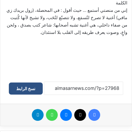
الكلمة
إني من منصتي أستمع … حيث أقول : في المحصلة، (زول بريدك زي
مافي) أغنية لا تصرخ لتُسمَع، ولا تتصنّع لتُحَب، ولا تشيخ لأنها كُتبت
من صفاء داخلي، هي أغنية تشبه أصحابها: شاعر كتب بصدق ، ولحن
واعٍ، وصوت يعرف طريقه إلى القلب بلا استئذان.
نسخ الرابط
فيسبوك
‫X
ماسنجر
واتساب
تيلقرام