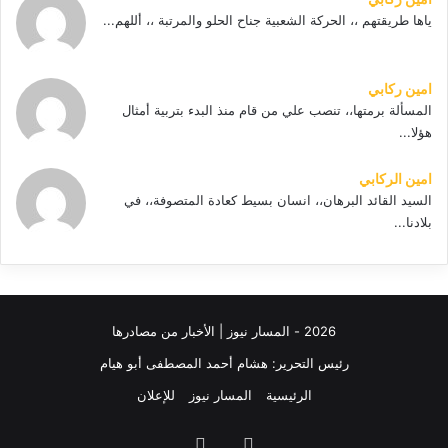
ياها طريقتهم ،، الحركة الشعبية جناح الحلو والمرتبة ،، أللهم...
امين ركابي
المسألة برمتها،، تنصب علي من قام منذ البدء بتربية أمثال
هؤلا...
امين الركابي
السيد القائد البرهان،، انسان بسيط كعادة المتصوفة،، في
بلادنا...
2026 - المسار نيوز | الأخبار من مصادرها
رئيس التحرير: هشام أحمد المصطفى أبو هيام
الرئيسية
المسار نيوز
للإعلان
فيسبوك
‫YouTube