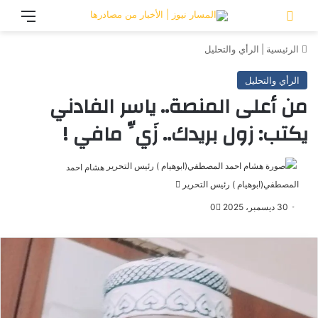
تسجيل الدخول
القائ
الرئيسية
|
الرأي والتحليل
الرأي والتحليل
من أعلى المنصة.. ياسر الفادني
يكتب: زول بريدك.. زَيِّ مافي !
هشام احمد
المصطفي(ابوهيام ) رئيس التحرير
أرسل
بريدا
30 ديسمبر، 2025
0
إلكترونيا