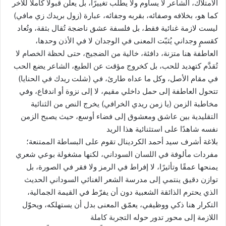
الامتلاك، الشاعر لا يساوم ولا يطلب تغييرًا، بل يعلن قبولًا كاملًا للآخر
كما هو، بخلافه وصفائه، بقربه وجفائه، عبارة (زول بريدك زي مافي)
ليست لازمة غنائية فقط، بل فلسفة عشق ناضجة تُقال بثقة، وتُعاد
كقسمٍ وجداني يُثبّت المعنى في الوجدان لا في الأذن وحدها،
العاطفة هنا متزنة، دافئة، خالية من الضجيج، حتى لحظة الخصام لا
تُقدَّم كتهديد للحب، بل كخروج مؤقت عن الطبع، الشاعر يضع الحب
في مقام الأصل، وكل ما عداه طارئ، في (شلت ريدك في الحنايا)
تتحول العاطفة إلى حمل داخلي مقيم، لا إلى نزوة أو اندفاع، وفي
مخاطبة الزمن (يا زمن ريدي الخرافي) يخرج النص من الثنائية
التقليدية بين عاشق ومعشوق إلى فضاء أوسع، حيث يصبح الزمن
نفسه شاهدًا على استثنائية هذا الريد
بلاغة أشرف سيد أحمد الكردينال تقوم على البساطة الممتنعة؛
مفردات مألوفة في اللسان السوداني، لكنها مشغولة بوعي شعري
يمنحها عمقًا وتأثيرًا، لا إفراط في الرمز ولا فقر في الصورة، بل
توازن دقيق ينتمي إلى مدرسة الشعر الغنائي السوداني الحديث
الذي يحترم الذائقة الشعبية دون أن يفرّط في القيمة الجمالية،
التكرار هنا ذكي ووظيفي، يعمّق المعنى بدل أن يستهلكه، ويحوّل
اللازمة إلى محور تدور حوله التجربة كاملة