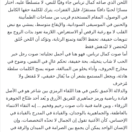
اللحن الذي صاغه كمال ترباس جاء وفيًّا للنص، لا متسلطًا عليه، اختار
مسارًا لحنيًا دافئًا مستقرًا، قليل القفزات، يترك للكلمة حقها الكامل
في الوصول، المقام المستخدم قريب من مساحات الطمأنينة
والحنين في الموسيقى السودانية، والإيقاع متوسط، يمشي مع نبض
القلب لا مع رغبة الرقص أو الاستعراض، اللازمة تعود بذات الروح مع
تنويعات خفيفة، تحفظ الألفة وتمنع الرتابة، وتؤكد أن اللحن خُلق
ليُحتضن لا ليُدهش فقط
أما صوت كمال ترباس، فهو هنا في أجمل تجلياته: صوت رجل خبر
الحب لا شاب يتخيله، بحة خفيفة، تحكم عالٍ في النفس، وضوح في
مخارج الحروف، وأداء يخلو من المبالغة، صوته يمنح الكلمات سلطة
هادئة، ويجعل المستمع يشعر أن ما يُقال حقيقي، لا مُفتعل ولا
مُزخرف
والدلالة الأعمق تكمن في هذا اللقاء الرمزي بين شاعر هو في الأصل
قيادة رياضية ورمز جماهيري للفريق الأزرق و يُعد أحد صُنّاع الجوهرة
الزرقاء ، وبين قامة فنية ذات صوت رخيم وفخيم … إنه التقاء الانتماء
بالعاطفة، والجماهيرية بالوجدان، والقيادة في المدرج بالقيادة في
الإحساس، كأن الأغنية تقول إن الجمال لا تحدّه التخصصات، وإن
الإنسان الواحد يمكن أن يجمع بين الصرامة في الميدان والرقة في