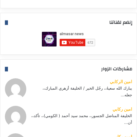
إنضم لقناتنا
مشاركات الزوار
امين الركابي
يبارك الله سعيهُ،، رجُل الخير / الخليفة أزهري المبارك،،
جعله...
امين ركابي
الخليفة المناضل الجسور،، محمد سيد أحمد ( الكومي)،، تأكد،،
أن...
امين ركابي