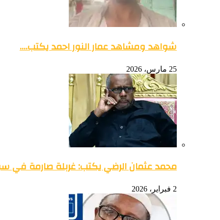
شواهد ومشاهد عمار النور احمد يكتب….
25 مارس، 2026
محمد عثمان الرضي يكتب: غربلة صارمة في س
2 فبراير، 2026