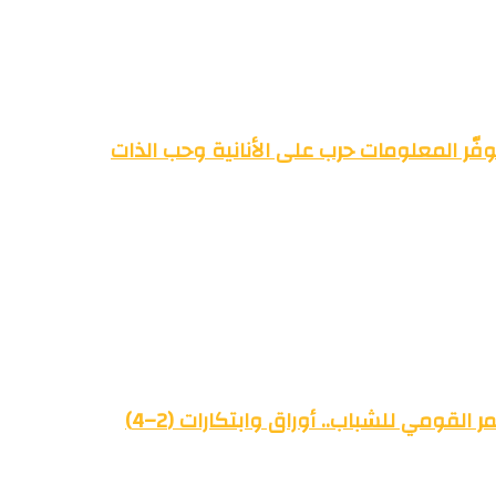
فّر المعلومات حرب على الأنانية وحب الذات
القومي للشباب.. أوراق وابتكارات (2–4)