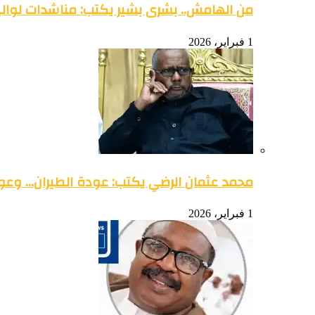
من الهامش.. بشرى بشير يكتب: مناشدات لوالي 
1 فبراير، 2026
محمد عثمان الرضي يكتب: عودة الطيران… وعود
1 فبراير، 2026