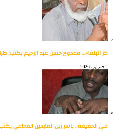
كر البلقاء… ممدوح حسن عبد الرحيم يكتب: طرائ
2 فبراير، 2026
في الحقيقة.. ياسر زين العابدين المحامي يكتب: 