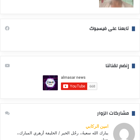
تابعنا على فيسبوك
إنضم لقناتنا
مشاركات الزوار
امين الركابي
يبارك الله سعيهُ،، رجُل الخير / الخليفة أزهري المبارك،،
جعله...