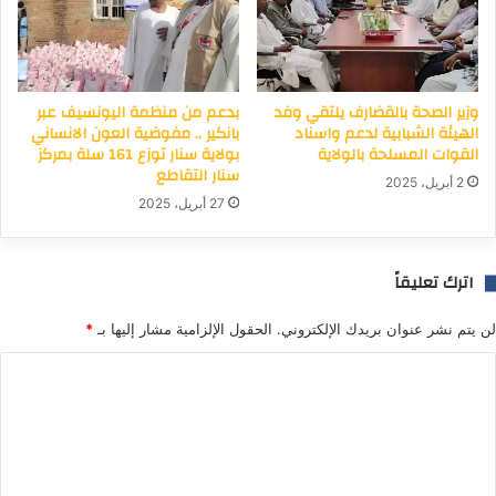
وزير الصحة بالقضارف يلتقي وفد
بدعم من منظمة اليونسيف عبر
الهيئة الشبابية لدعم واسناد
بانكير .. مفوضية العون الانساني
القوات المسلحة بالولاية
بولاية سنار توزع 161 سلة بمركز
سنار التقاطع
2 أبريل، 2025
27 أبريل، 2025
اترك تعليقاً
لن يتم نشر عنوان بريدك الإلكتروني.
الحقول الإلزامية مشار إليها بـ
*
ا
ل
ت
ع