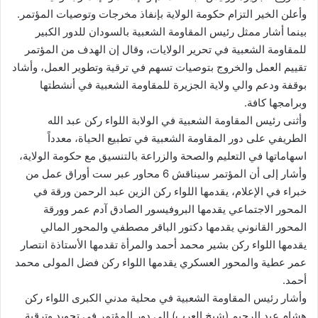
وأعلن الخير التزام حكومة الولاية بإنفاذ مخرجات وتوصيات المؤتمر.
بينما أشار ممثل رئيس المقاومة الشعبية بالسودان للدور الكبير
للمقاومة الشعبية في تحرير الولايات، وقال إن الهدف من المؤتمر
تقييم العمل والخروج بتوصيات تسهم في ترقية وتطوير العمل، وأشاد
بوقفة ودعم والي ولاية الجزيرة للمقاومة الشعبية في أنشطتها
وبرامجها كافة.
وأثنى رئيس المقاومة الشعبية في الولابة اللواء ركن عبد الله
الطريفي على دور المقاومة الشعبية في تطبيع الحياة، معدداً
اسهاماتها في التعليم والصحة والزراعة بالتنسيق مع حكومة الولاية،
وأشار إلى أن المؤتمر سيناقش 6 محاور عبر ست أوراق عمل من
خبراء في الإعلام، يقدمها اللواء ركن الزين عبد الرحمن ورقة في
المحور الاجتماعي يقدمها البروفيسور الصادق آدم عمر وورقة
المحور القانوني يقدمها دكتور الباقر مصطفي والمحور المالي
يقدمها اللواء ركن بشير محمد أحمد والمرأة تقدمها الأستاذة انتصار
عمر عطية والمحور العسكري يقدمها اللواء ركن فضل المولى محمد
أحمد.
وأشار رئيس المقاومة الشعبية في محلية مدني الكبرى اللواء ركن
هشام عبد الرحيم (شيخ العرب) إلى دور المؤتمر في تجويد وترقية