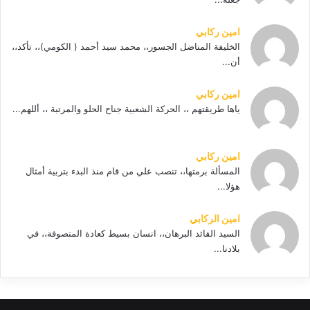
امين ركابي
الخليفة المناضل الجسور،، محمد سيد أحمد ( الكومي)،، تأكد،،
أن...
امين ركابي
ياها طريقتهم ،، الحركة الشعبية جناح الحلو والمرتبة ،، أللهم...
امين ركابي
المسألة برمتها،، تنصب علي من قام منذ البدء بتربية أمثال
هؤلا...
امين الركابي
السيد القائد البرهان،، انسان بسيط كعادة المتصوفة،، في
بلادنا...