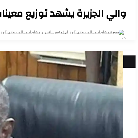
والي الجزيرة يشهد توزيع معينا
هشام احمد المصطفي(ابوهيا
0