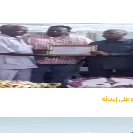
ه بحضور القيادات
جامعة الشيخ عبدالله البدري تحتفي بطلابها الجدد في كرنفال استقبال مهيب لدفعتَي 23
وطين العلاج
 على إنشائه