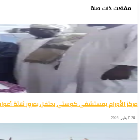
مقالات ذات صلة
رئيس المقاومة الشعبية بالشمالية يتلقى تهاني عيد الفطر المبارك بمكتب
والإعلاميين
و24
محطة الأكسجين بوادي حلفا تُدشَّن… نقلة نوعية في الخدمات الصحية وت
مركز الأورام بمستشفى كوستي يحتفل بمرور ثلاثة أعوام
20 يناير، 2026