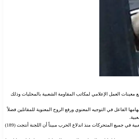
يع معينات العمل الإعلامي لمكاتب المقاومة الشعبية بالمحليات وذلك
مها الفاعل في التوجيه المعنوي ورفع الروح المعنوية للمقاتلين فضلاً
بية.
من جانبه، أشار اللواء الركن (معاش) عبد الله الطريفي رئيس المقاومة الشعبية والاستنفار بالولاية إلى مشاركة لجنة الإعلام والتعبئة بالمقاومة الشعبية في جميع المتحركات منذ اندلاع الحرب مبيناً أن اللجنة أنتجت (189)