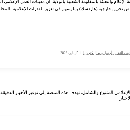
لإعلام والتعبئة بالمقاومة الشعبية بالولاية، أن معينات العمل الإعلامي ا
اص تخزين خارجية (هاردسك) بما يسهم في تعزيز القدرات الإعلامية بالمحلي
للمجلس التنسيقي
يس التحرير
أرسل بريدا إلكترونيا
1 يناير، 2026
طة والكامنة
إعلامي المتنوع والشامل. تهدف هذه المنصة إلى توفير الأخبار الدقيقة و
خبار.
المرادم وخدمة