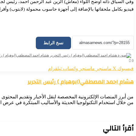
وفي السياق ذاته أوضح اللواء (معاش) الزين عبد الرحمن أحمد، رئيس لجنة ا
فيديو بكامل ملحقاتها بالإضافة إلى أجهزة حاسوب محمولة (لابتوب) وأقر
نسخ الرابط
⭕السيد مدير شرطة ولاية شمال كردفان المكلف يتراس الاجتماع الثالث 
لمكونات وزارة الداخلية بالولاية اليوم.
هشام احمد المصطفي(ابوهيام ) رئ
0
فيسبوك
‫X
ماسنجر
ماسنجر
واتساب
تيلقرام
هشام احمد المصطفي(ابوهيام ) رئيس التحرير
🌾 رؤى متجددة 🌾 ✍️ أبشر رفاي حذار من مهددات البيئة السياسية المحي
والمكنة مجددا
من أبرز المنصات الإلكترونية المخصصة لنقل الأخبار وتقديم المحتوى ال
من خلال استخدام التكنولوجيا الحديثة والأساليب المبتكرة في عرض الأ
مجلس البيئة يكشف عن موقف تقارير نقل النفايات بالمحطات الوسيطة و
95 مؤسسه علاجية لنقل ومعالجة النفايات الطبية الخرطوم : المسار نيوز
أقرأ التالي