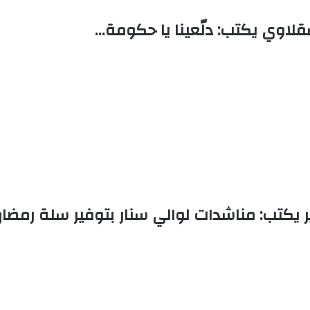
قلاوي يكتب: دلّعينا يا حكومة…
كتب: مناشدات لوالي سنار بتوفير سلة رمضان ل