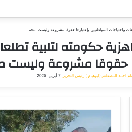
لعات واحتياجات المواطنيين بإعتبارها حقوقا مشروعة وليست منحة
اهزية حكومته لتلبية تطلعا
ها حقوقا مشروعة وليست م
م احمد المصطفي(ابوهيام ) رئيس التحرير
7 أبريل، 2025
أرسل
بريدا
إلكترونيا