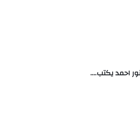
ور احمد يكتب….