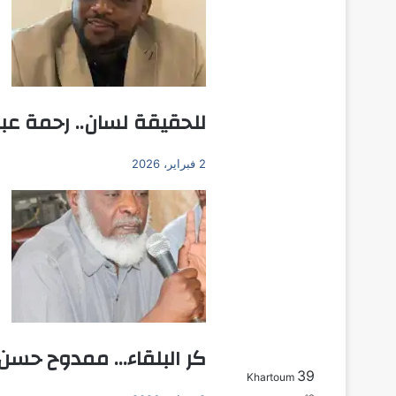
للحقيقة لسان.. رحمة عبد 
2 فبراير، 2026
كر البلقاء… ممدوح حسن ع
39
Khartoum
بحث عن