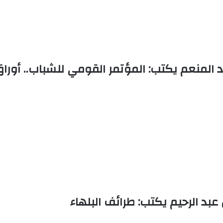
المنعم يكتب: المؤتمر القومي للشباب.. أوراق واب
بد الرحيم يكتب: طرائف البلهاء