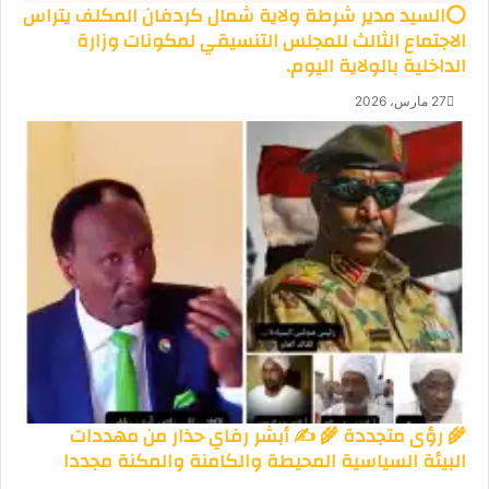
⭕السيد مدير شرطة ولاية شمال كردفان المكلف يتراس
الاجتماع الثالث للمجلس التنسيقي لمكونات وزارة
الداخلية بالولاية اليوم.
27 مارس، 2026
🌾 رؤى متجددة 🌾 ✍️ أبشر رفاي حذار من مهددات
البيئة السياسية المحيطة والكامنة والمكنة مجددا