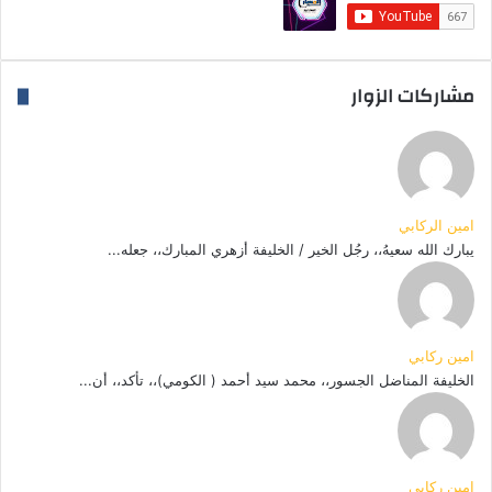
مشاركات الزوار
امين الركابي
يبارك الله سعيهُ،، رجُل الخير / الخليفة أزهري المبارك،، جعله...
امين ركابي
الخليفة المناضل الجسور،، محمد سيد أحمد ( الكومي)،، تأكد،، أن...
امين ركابي