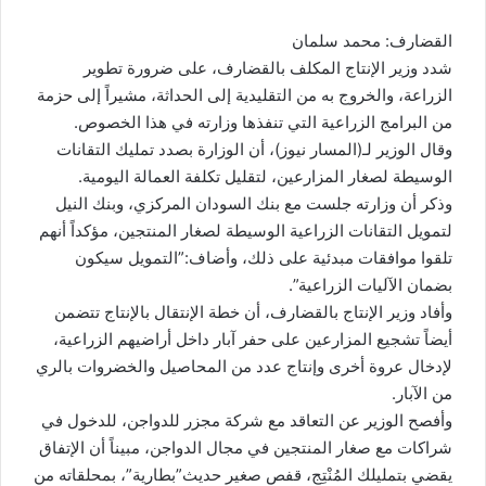
القضارف: محمد سلمان
شدد وزير الإنتاج المكلف بالقضارف، على ضرورة تطوير
الزراعة، والخروج به من التقليدية إلى الحداثة، مشيراً إلى حزمة
من البرامج الزراعية التي تنفذها وزارته في هذا الخصوص.
وقال الوزير لـ(المسار نيوز)، أن الوزارة بصدد تمليك التقانات
الوسيطة لصغار المزارعين، لتقليل تكلفة العمالة اليومية.
وذكر أن وزارته جلست مع بنك السودان المركزي، وبنك النيل
لتمويل التقانات الزراعية الوسيطة لصغار المنتجين، مؤكداً أنهم
تلقوا موافقات مبدئية على ذلك، وأضاف:”التمويل سيكون
بضمان الآليات الزراعية”.
وأفاد وزير الإنتاج بالقضارف، أن خطة الإنتقال بالإنتاج تتضمن
أيضاً تشجيع المزارعين على حفر آبار داخل أراضيهم الزراعية،
لإدخال عروة أخرى وإنتاج عدد من المحاصيل والخضروات بالري
من الآبار.
وأفصح الوزير عن التعاقد مع شركة مجزر للدواجن، للدخول في
شراكات مع صغار المنتجين في مجال الدواجن، مبيناً أن الإتفاق
يقضي بتمليلك المُنْتِج، قفص صغير حديث”بطارية”، بمحلقاته من