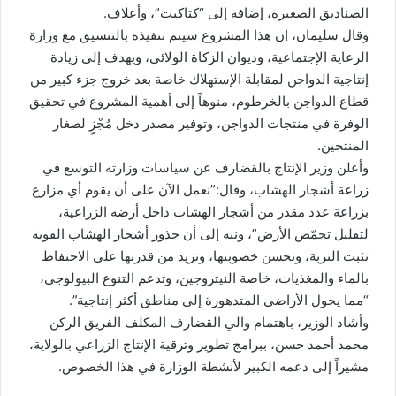
الصناديق الصغيرة، إضافة إلى “كتاكيت”، وأعلاف.
وقال سليمان، إن هذا المشروع سيتم تنفيذه بالتنسيق مع وزارة
الرعاية الإجتماعية، وديوان الزكاة الولائي، ويهدف إلى زيادة
إنتاجية الدواجن لمقابلة الإستهلاك خاصة بعد خروج جزء كبير من
قطاع الدواجن بالخرطوم، منوهاً إلى أهمية المشروع في تحقيق
الوفرة في منتجات الدواجن، وتوفير مصدر دخل مُجْزٍ لصغار
المنتجين.
وأعلن وزير الإنتاج بالقضارف عن سياسات وزارته التوسع في
زراعة أشجار الهشاب، وقال:”نعمل الآن على أن يقوم أي مزارع
بزراعة عدد مقدر من أشجار الهشاب داخل أرضه الزراعية،
لتقليل تحمّص الأرض”، ونبه إلى أن جذور أشجار الهشاب القوية
تثبت التربة، وتحسن خصوبتها، وتزيد من قدرتها على الاحتفاظ
بالماء والمغذيات، خاصة النيتروجين، وتدعم التنوع البيولوجي،
“مما يحول الأراضي المتدهورة إلى مناطق أكثر إنتاجية”.
وأشاد الوزير، باهتمام والي القضارف المكلف الفريق الركن
محمد أحمد حسن، ببرامج تطوير وترقية الإنتاج الزراعي بالولاية،
مشيراً إلى دعمه الكبير لأنشطة الوزارة في هذا الخصوص.