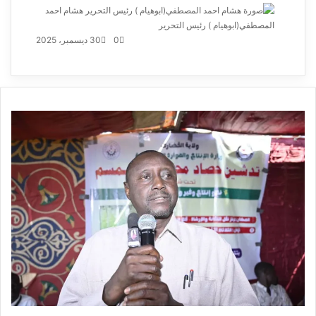
هشام احمد
المصطفي(ابوهيام ) رئيس التحرير
أرسل
بريدا
0
30 ديسمبر، 2025
إلكترونيا