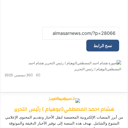
نسخ الرابط
هشام احمد
المصطفي(ابوهيام ) رئيس التحرير
أ
ر
0
30 ديسمبر، 2025
س
ف
م
م
ت
و
ل
ي
X
ا
ا
ا
ي
ب
س
س
ت
ل
س
ر
ب
ن
ن
ق
س
ي
هشام احمد المصطفي(ابوهيام ) رئيس التحرير
و
ج
ج
ا
ر
د
ك
ر
ر
ا
ب
ا
من أبرز المنصات الإلكترونية المخصصة لنقل الأخبار وتقديم المحتوى الإعلامي
م
إ
المتنوع والشامل. تهدف هذه المنصة إلى توفير الأخبار الدقيقة والموثوقة