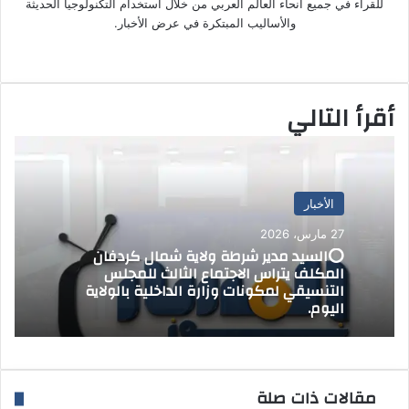
ل
للقراء في جميع أنحاء العالم العربي من خلال استخدام التكنولوجيا الحديثة
ك
والأساليب المبتكرة في عرض الأخبار.
ت
موق
ر
ع
و
الوي
ن
أقرأ التالي
ب
ي
ا
الأخبار
27 مارس، 2026
⭕السيد مدير شرطة ولاية شمال كردفان
المكلف يتراس الاجتماع الثالث للمجلس
التنسيقي لمكونات وزارة الداخلية بالولاية
اليوم.
مقالات ذات صلة