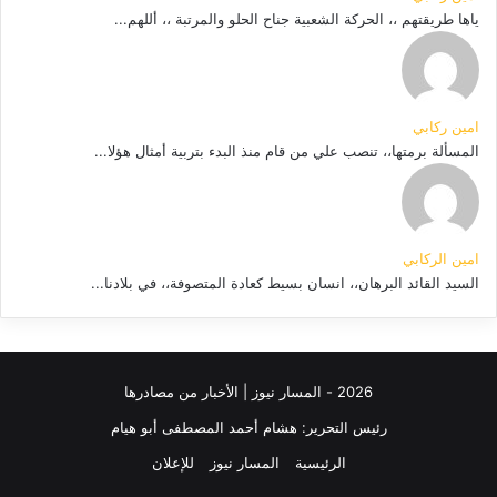
ياها طريقتهم ،، الحركة الشعبية جناح الحلو والمرتبة ،، أللهم...
امين ركابي
المسألة برمتها،، تنصب علي من قام منذ البدء بتربية أمثال هؤلا...
امين الركابي
السيد القائد البرهان،، انسان بسيط كعادة المتصوفة،، في بلادنا...
2026 - المسار نيوز | الأخبار من مصادرها
رئيس التحرير: هشام أحمد المصطفى أبو هيام
الرئيسية
المسار نيوز
للإعلان