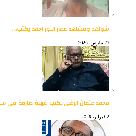
شواهد ومشاهد عمار النور احمد يكتب….
25 مارس، 2026
محمد عثمان الرضي يكتب: غربلة صارمة في س
2 فبراير، 2026