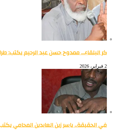
كر البلقاء… ممدوح حسن عبد الرحيم يكتب: طرائ
2 فبراير، 2026
في الحقيقة.. ياسر زين العابدين المحامي يكتب: 