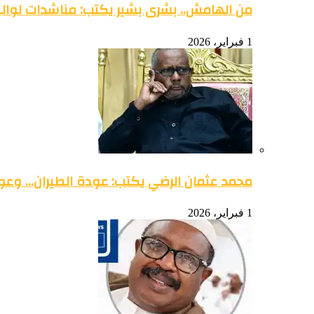
من الهامش.. بشرى بشير يكتب: مناشدات لوالي 
1 فبراير، 2026
محمد عثمان الرضي يكتب: عودة الطيران… وعود
1 فبراير، 2026