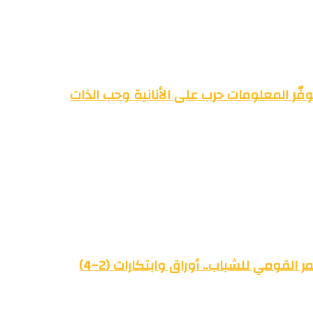
فّر المعلومات حرب على الأنانية وحب الذات
القومي للشباب.. أوراق وابتكارات (2–4)