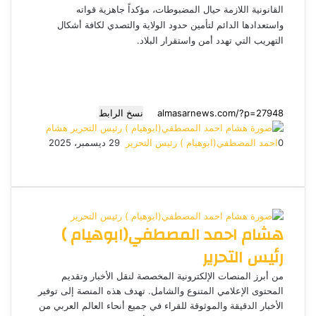
القانونية اللازمة حيال المضبوطات، مؤكداً جاهزية قواته
واستعدادها الدائم لتأمين حدود الولاية والتصدي لكافة أشكال
التهريب التي تهدد أمن واستقرار البلاد.
نسخ الرابط
هشام
0
احمد المصطفي(ابوهيام ) رئيس التحرير
أ
29 ديسمبر، 2025
ف
م
م
ت
و
ر
ي
X
ا
ا
ا
ي
س
س
س
ت
ل
س
ل
ب
ن
ن
ق
س
ب
و
ج
ج
ا
ر
ر
هشام احمد المصطفي(ابوهيام )
ك
ر
ر
ا
ب
ي
م
د
رئيس التحرير
ا
إ
من أبرز المنصات الإلكترونية المخصصة لنقل الأخبار وتقديم
ل
المحتوى الإعلامي المتنوع والشامل. تهدف هذه المنصة إلى توفير
ك
الأخبار الدقيقة والموثوقة للقراء في جميع أنحاء العالم العربي من