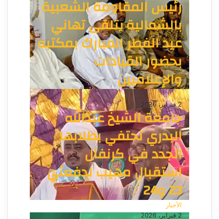
رئيس المقاومة الشعبية
بالشمالية يتلقى تهاني
عيد الفطر المبارك بمكتبه
بحضور القيادات
والإعلاميين
الأخبار
2 فبراير، 2026
جامعة الشيخ عبدالله
البدري تحتفي بطلابها
الجدد في كرنفال
استقبال مهيب لدفعتَي
23 و24
الأخبار
2 فبراير، 2026