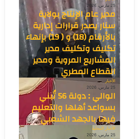
25 مارس، 2026
مدير عام الإنتاج بولاية
سنار يصدر قرارات إدارية
بالأرقام (18) و ( 19) بإنهاء
تكليف وتكليف مدير
المشاريع المروية ومدير
القطاع المطري
الأخبار
25 مارس، 2026
الوالي : دولة 56 تُبني
بسواعد أهلها والتعليم
فيها بالجهد الشعبي
الأخبار المحلية
25 مارس، 2026