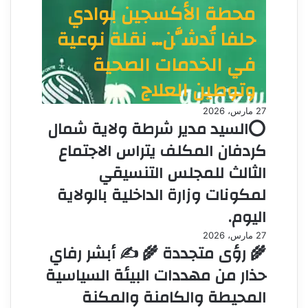
محطة الأكسجين بوادي
حلفا تُدشَّن… نقلة نوعية
في الخدمات الصحية
وتوطين العلاج
27 مارس، 2026
⭕السيد مدير شرطة ولاية شمال
كردفان المكلف يتراس الاجتماع
الثالث للمجلس التنسيقي
لمكونات وزارة الداخلية بالولاية
اليوم.
27 مارس، 2026
🌾 رؤى متجددة 🌾 ✍️ أبشر رفاي
حذار من مهددات البيئة السياسية
المحيطة والكامنة والمكنة