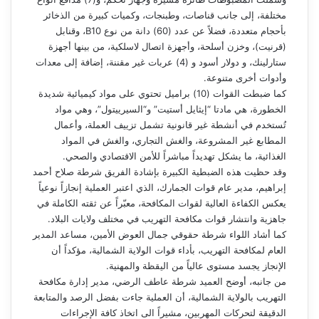
مختلفة، إلى جانب قناصات، وطبنجات، وكميات كبيرة من الذخائر
بأحجام متعددة، فضلاً عن عدد (60) دانة من نوع B10، وقنابل
(قرنيت)، وخزن أسلحة، وأجهزة اتصال لاسلكية، من بينها أجهزة
ستارلينك، و دولار أسود و (4) عربات غير مقننة، إضافة إلى معدات
وأدوات أخرى متنوعة.
كما ضبطت القوات (10) براميل تحتوي على مواد كيميائية شديدة
الخطورة، هي مادتا “إيثايل أستيت” و“السيرييتول”، وهي مواد
تُستخدم في أنشطة غير قانونية تشمل تزييف العملة، وأعمال
المطابع غير المشروعة، والغش التجاري، والغش في المواد
الغذائية، ما يشكل تهديداً مباشراً للأمن الاقتصادي والصحي.
وقد حظيت هذه الضبطية الكبيرة بإشادة الفريق شرطة صلاح أحمد
إبراهيم، مدير عام قوات الجمارك، الذي اعتبر العملية إنجازاً نوعياً
يعكس الكفاءة العالية لقوات المكافحة، معبّراً عن ثقته الكاملة في
جاهزية وانتشار قوات مكافحة التهريب في مختلف ولايات البلاد.
كما أشاد اللواء شرطة حقوقي جمال العوض الأمين، مساعد المدير
العام لمكافحة التهريب، بأداء قوات الولاية الشمالية، مؤكداً أن
الإنجاز يجسد مستوى عالياً من اليقظة والمهنية.
من جانبه، أوضح العميد شرطة عاطف الرضي، مدير إدارة مكافحة
التهريب بالولاية الشمالية، أن العملية جاءت بفضل الرصد والمتابعة
الدقيقة لتحركات المهربين، مشيراً الى اتخاذ كافة الإجراءات