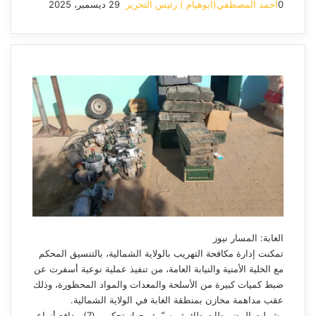
0
احمد المصطفي(ابوهيام ) رئيس التحرير
29 ديسمبر، 2025
أرسل
بريدا
إلكترونيا
الغابة: المسار نيوز
تمكنت إدارة مكافحة التهريب بالولاية الشمالية، بالتنسيق المحكم
مع الخلية الأمنية والنيابة العامة، من تنفيذ عملية نوعية أسفرت عن
ضبط كميات كبيرة من الأسلحة والمعدات والمواد المحظورة، وذلك
عقب مداهمة مخازن بمنطقة الغابة في الولاية الشمالية.
وشملت المضبوطات طائرة مسيّرة وجهاز تحكم، و(7) مدافع أنواع