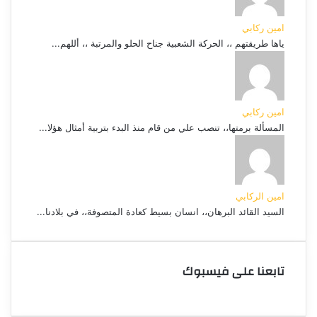
امين ركابي
ياها طريقتهم ،، الحركة الشعبية جناح الحلو والمرتبة ،، أللهم...
امين ركابي
المسألة برمتها،، تنصب علي من قام منذ البدء بتربية أمثال هؤلا...
امين الركابي
السيد القائد البرهان،، انسان بسيط كعادة المتصوفة،، في بلادنا...
تابعنا على فيسبوك