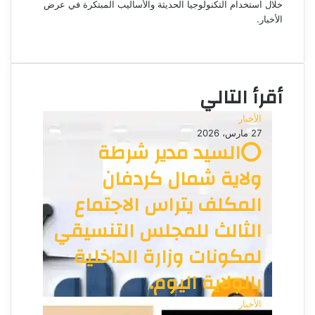
ت
خلال استخدام التكنولوجيا الحديثة والأساليب المبتكرة في عرض
الأخبار.
ر
م
و
و
ن
ق
ي
ع
ا
أقرأ التالي
ا
ل
الأخبار
و
27 مارس، 2026
ي
⭕السيد مدير شرطة
ب
ولاية شمال كردفان
المكلف يتراس الاجتماع
الثالث للمجلس التنسيقي
لمكونات وزارة الداخلية
بالولاية اليوم.
الأخبار