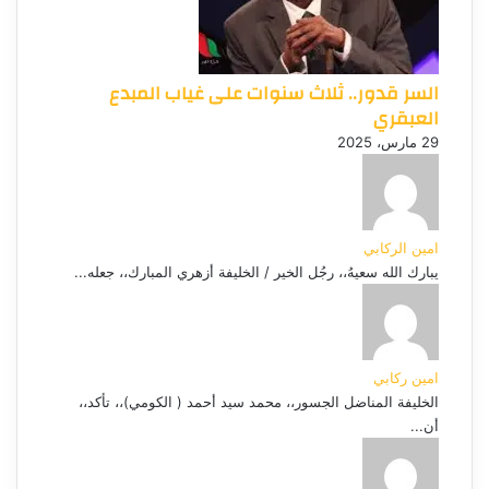
السر قدور.. ثلاث سنوات على غياب المبدع
العبقري
29 مارس، 2025
امين الركابي
يبارك الله سعيهُ،، رجُل الخير / الخليفة أزهري المبارك،، جعله...
امين ركابي
الخليفة المناضل الجسور،، محمد سيد أحمد ( الكومي)،، تأكد،،
أن...