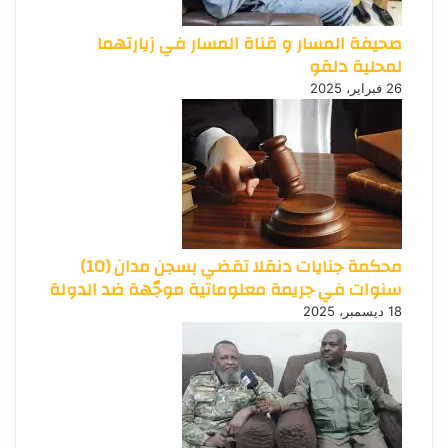
صحيفة المسار و قناة المسار في زيارتهما
لمحلية دلقو
26 فبراير، 2025
محكمة جنايات دنقلا تقضي بسجن مدان (10)
سنوات في جريمة معلوماتية موجّهة ضد الدولة
18 ديسمبر، 2025