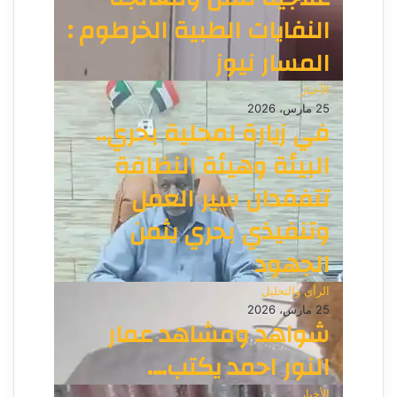
النفايات الطبية الخرطوم :
المسار نيوز
الأخبار
25 مارس، 2026
في زيارة لمحلية بحري..
البيئة وهيئة النظافة
تتفقدان سير العمل
وتنفيذي بحري يثمن
الجهود
الرأي والتحليل
25 مارس، 2026
شواهد ومشاهد عمار
النور احمد يكتب….
الأخبار