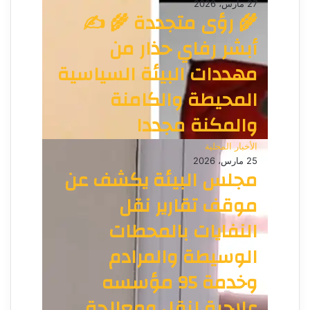
27 مارس، 2026
🌾 رؤى متجددة 🌾 ✍️
أبشر رفاي حذار من
مهددات البيئة السياسية
المحيطة والكامنة
والمكنة مجددا
الأخبار المحلية
25 مارس، 2026
مجلس البيئة يكشف عن
موقف تقارير نقل
النفايات بالمحطات
الوسيطة والمرادم
وخدمة 95 مؤسسه
علاجية لنقل ومعالجة