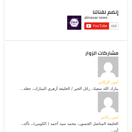
إنضم لقناتنا
مشاركات الزوار
امين الركابي
يبارك الله سعيهُ،، رجُل الخير / الخليفة أزهري المبارك،، جعله...
امين ركابي
الخليفة المناضل الجسور،، محمد سيد أحمد ( الكومي)،، تأكد،،
أن...