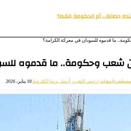
عنده حصانة… أم الحكومة فقط؟
مة.. ما قدموه للسودان في معركة الكرامة؟
ن شعب وحكومة.. ما قدموه للسو
مصطفي(ابوهيام ) رئيس التحرير
أرسل بريدا إلكترونيا
10 يناير، 2026