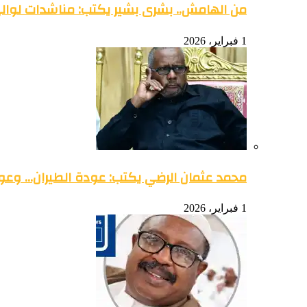
من الهامش.. بشرى بشير يكتب: مناشدات لوالي 
1 فبراير، 2026
محمد عثمان الرضي يكتب: عودة الطيران… وعود
1 فبراير، 2026