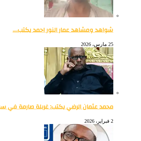
شواهد ومشاهد عمار النور احمد يكتب….
25 مارس، 2026
محمد عثمان الرضي يكتب: غربلة صارمة في س
2 فبراير، 2026