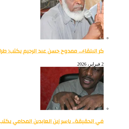
كر البلقاء… ممدوح حسن عبد الرحيم يكتب: طرائ
2 فبراير، 2026
في الحقيقة.. ياسر زين العابدين المحامي يكتب: 