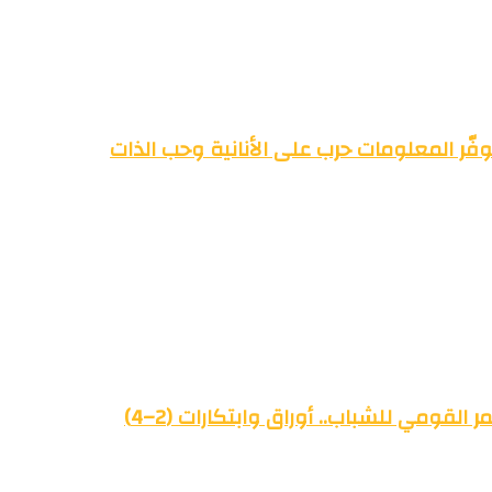
فّر المعلومات حرب على الأنانية وحب الذات
القومي للشباب.. أوراق وابتكارات (2–4)