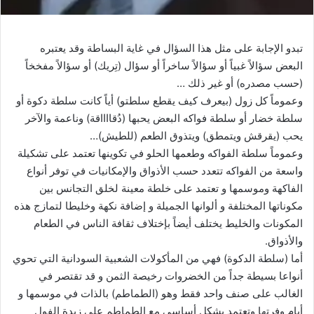
تبدو الإجابة على مثل هذا السؤال في غاية البساطة وقد يعتبره
البعض سؤالاً غبياً أو سؤالاً ساخراً أو سؤال (تِريك) أو سؤالاً مفخخاً
(حسب مصدره) أو غير ذلك …
وعموماً كل زول (بيعرف كيف يقطع سلطتو) أياً كانت سلطة دكوة أو
سلطة خضار أو سلطة فواكه البعض يحبها (دُقااااقة) وناعمة والآخر
يحب (يقرقش ويتمطق) ويتذوق الطعم (للطيش)…
وعموماً سلطة الفواكه وطعمها الحلو في تكوينها تعتمد على تشكيلة
واسعة من الفواكه تتعدد حسب الأذواق والإمكانيات في توفر أنواع
الفاكهة وموسمها و تعتمد على خلطة معينة لخلق التجانس بين
مكوناتها المختلفة و ألوانها الجميلة و إضافة نكهة وخليطا لتمازج هذه
المكونات والخليط يختلف أيضاً بإختلاف ثقافة الناس في الطعام
والأذواق.
أما (سلطة الدكوة) فهي من المأكولات الشعبية السودانية التي تحوي
أنواعا بسيطة جداً من الخضروات رخيصة الثمن و قد تقتصر في
الغالب على صنف واحد فقط وهو (الطماطم) بالذات في موسمها و
أيام وفرتها وتعتمد بشكل أساسي مع الطماطم على زبدة الفول