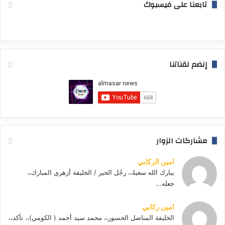
تابعنا على فيسبوك
إنضم لقناتنا
مشاركات الزوار
امين الركابي
يبارك الله سعيهُ،، رجُل الخير / الخليفة أزهري المبارك،،
جعله...
امين ركابي
الخليفة المناضل الجسور،، محمد سيد أحمد ( الكومي)،، تأكد،،