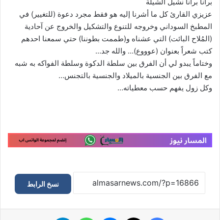
برانا برانا نشيل الشيلة
عزيزي القارئ كل ما أشرنا إليه هو فقط مجرد دعوة (للتغيير) في
المطبخ السوداني وخروجه للتنوع والتشكيل والخروج عن آحادية
(المُلاح البائت) التي عشناه و(طممت بطوننا) حتي سمعنا احدهم
كتب شعراً بعنوان (عوووع)… والله جد…
وختاماً يبدو لي أن الفرق بين سلطة الدكوة وسلطة الفواكه به شبه
مع الفرق بين الجنسية بالميلاد والجنسية بالتجنس…
وكل زول يفهم حسب معطياته…
نسخ الرابط
فيسبوك
‫X
ماسنجر
واتساب
تيلقرام