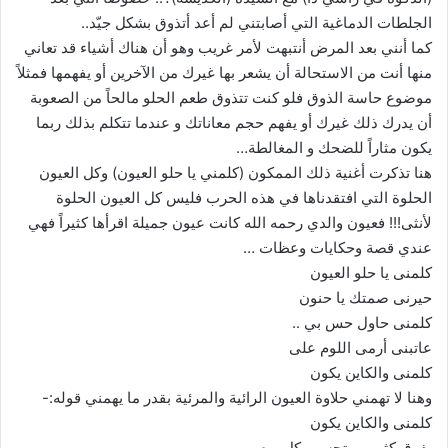
الجلطات الدماغية التي أصابتني لم أعد أتذوق بشكل جيّد..
كما أنني بعد المرض أنتبهت لأمر غريب وهو أن هناك أشياء قد تعاني
منها أنت من الاستحالة أن يشعر بها غيرك من الآخرين أو يفهمها فمثلاً
موضوع حاسة الذوق فلو كنت تتذوق طعم الحلو مالحاً من الصعوبة
أن يدرك ذلك غيرك أو يفهم حجم معاناتك و عندما تتكلم بذلك ربما
يكون مثاراً للضحك و المغالطة…
هنا تذكرت أغنية ذلك الممكون (كلمني يا حلو العيون) وكل العيون
الحلوة التي افتقدناها في هذه الحرب فليس كل العيون الحلوة
لأنثى!!! فعيون والدي رحمه الله كانت عيون جميلة اقرأها كثيراً فهي
عندي قصة وحكايات وعظات …
كلمنى يا حلو العيون
حيرنى صمتك يا حنون
كلمنى حاول حس بي ..
عاتبنى أرمى اللوم على
كلمنى والكاين يكون
وهنا لا تهمني حلاوة العيون الرائية والمرئية بقدر ما يهمني قوله:-
كلمنى والكاين يكون
بفرق كثير.. ويتحسب كل يوم يمر