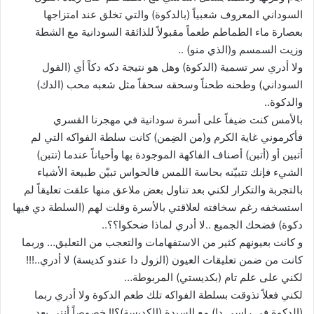
السوداني المعروف شعبياً (بالدكوة) والتي تخلق عند امتزاجها
بعصارة ماء الطماطم طعماً مقبولاً للذائقة السودانية مع الشطة
وزيت السمسم و(الذي منو) ..
ولا أدري سر تسمية (الدكوة) وهل هو نتيجة دكه دكاً أي (الفول
السوداني) وطحنه طحناً وسحقه سحقاً مثل شعبه محب (الدك)
والدكوة..
بالأمس كنت ضيفاً على أسرة سودانية في مهجرنا القسري
فأكرموني غاية الكرم و(من الضِمن) كانت سلطة الفواكه التي لم
أتبين أو (أتبن) أصناف الفاكهة الموجودة بها وأحياناً عندما (تتبن)
الشيء فإنك تتبيّنه بحاسة اللمس فالحواس تبيّن طبيعة الأشياء
بالتجربة والتكرار لكني بعد تناول بعض ملاعق منها علقت تعليقاً لم
استسخفه رغم سخافته لعلاقتي بالأسرة وقلت لهم (السلطة دي فيها
دكوة) فضحك الجميع ..لا أدري لماذا ضحكوا؟؟..
و كانت بعيونهم كثير من الاستفهامات والتعجب من التعليق… وربما
كانت من ضمن تعليقات العيون (الزول دا عندو كديسة) لا أدري..!!!
لكني على علم تام (بكديستي) المربوطة…
لكني فعلاً تذوقت بسلطة الفواكه تلك طعم الدكوة ولا أدري ربما
(الدكوة في راسي دا) مع السيدة (الكديسة)؟!! خصوصاً أنني بعد