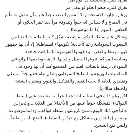
بفرق كثير.. طعم الحلو لو يبقى مر
ورغم مجازية الاستخدام إلا أنه من الصعب جداً عليك أن تتقبل ما طُبع
في الدماغ والاحساس انه حلواً وتتذوفه مراً بعد عمر الحلاوة أو
العكس.. المهم (دا ما موضوعنا)…
وبشكل عام سلطة الدكوة مرتبطة بشكل كبير بالطبقات الدنيا من
الشعوب السودانية رغم (أحادية) تكوينها (الطماطية) إلا أن لها جمهور
كبير مرتبط بالفقر… و (افهموا الفهمتوه أنا ما قلت حاجة).
وسلطة الفواكه بتنوعها الجميل وألوانها الزاهية وطعمها الرائع في
السودان ترتبط بالفئات العليا من المجتمع كما أن لها وجود في
المناسبات البهيجة و المطبخ السوداني بشكل عام فقير جداً.. نمطي
وتقليدي للغاية لا يحب التغيير والتشكيل والتنويع ويعتبره (بشتنة
ولخبطة ساااي).
لكن رغم ذلك في المناسبات تجد الحراسة مشددة على (سلطة
الفواكه) المُشكّلة خوفاً عليها من (الأعداء) من الغلابة… والحراس
غالباً في ذلك اليوم تمتلئ كروشهم سلطة فواكه… ودا ما موضوعنا
برضو و (ما عاوزين مشاكل مع حراس السلطة) بالفتح السين طبعاً…
وليس فتح السجن.