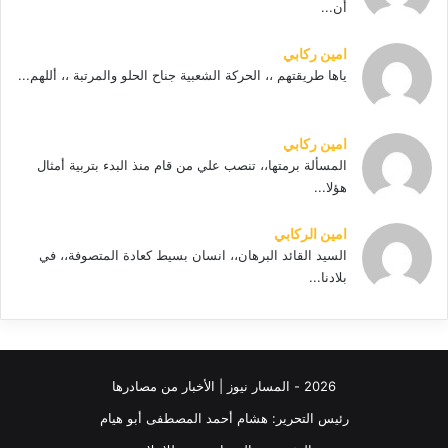
أن...
امين ركابي
ياها طريقتهم ،، الحركة الشعبية جناح الحلو والمرتبة ،، أللهم...
امين ركابي
المسألة برمتها،، تنصب علي من قام منذ البدء بتربية أمثال
هؤلا...
امين الركابي
السيد القائد البرهان،، انسان بسيط كعادة المتصوفة،، في
بلادنا...
2026 - المسار نيوز | الأخبار من مصادرها
رئيس التحرير: هشام أحمد المصطفى أبو هيام