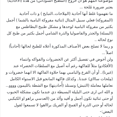
موضوعنا المهم هو أن خروج (المطبخ السوداني) من هذه (الآحادية)
يعتبر ضرورة مُلحة …
ما تفهمونا غلط أنها آحادية (المِلاحات..التبايخ ) و ذات آحادية
(المفروكة) فعلي سبيل المثال (ثنائية مفروكة البامية بالشما ) أجمل
بكثير من مفروكة البامية لوحدها و مشكل طبيخ البطاطس مع
(البسلة) والجذر والفاصوليا والذرة الشامي أجمل بكثير من طبخ كل
نوع لحاله ..
و ربما لا تصلح بعض الأصناف المذكورة أعلاه للطبخ لحالها (آحادياً)
اصلاً …
ولن أخوض في تفصيل أكثر عن الخضروات والفواكه وانتماء
(الأفكادو) مثلاً للفاكهة رغم أنه أصيل مع السلطات الخضراء عند
(غيرنا).. أو أن القرع والبامبي بهما حلاوة الفاكهة الا انهما خضروات و
(مِلحات ساااي) عندنا.. وكذلك فاكهة المانجو قبل الاستواء الكامل
نعاملها معاملة (التبش) ونستلذ (أُحاديتها) مع الشطة بالليمون وووو…
و الله اني ارى حتى البليلة البسيطة دي عندما تكون مشكلة الحبوب
أو حتى ثنائية تكون أجمل و أفيد وألذ من (العدسي براهو او الكبكبي
لحاله أو حتي الذرة أو القمح أو الفريك براااهو) لا تسمعوا لقول
البعض:-