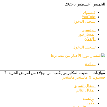
الخميس, أغسطس 6 2026
فيسبوك
‫YouTube
تسجيل الدخول
الرئيسية
المسار نيوز
للإعلان
تسجيل الدخول
القائمة
موازنات.. الطيب المكابرابي يكتب: من لهؤلاء من امراض الخريف؟
فيسبوك
‫X
ماسنجر
ماسنجر
المقال السابق
المقال التالي
الرئيسية
الأخبار