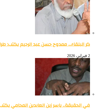
كر البلقاء… ممدوح حسن عبد الرحيم يكتب: طرائ
2 فبراير، 2026
في الحقيقة.. ياسر زين العابدين المحامي يكتب: 