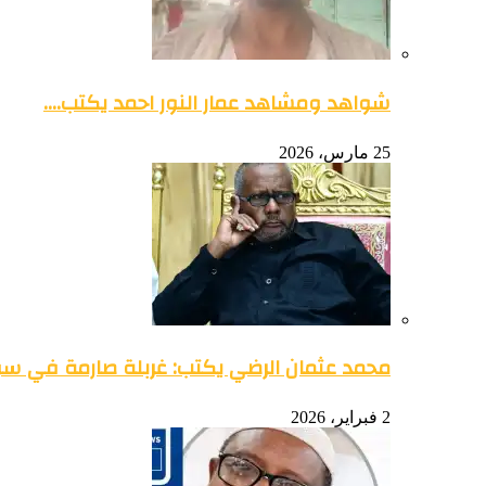
شواهد ومشاهد عمار النور احمد يكتب….
25 مارس، 2026
محمد عثمان الرضي يكتب: غربلة صارمة في س
2 فبراير، 2026