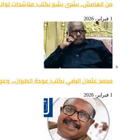
من الهامش.. بشرى بشير يكتب: مناشدات لوالي 
1 فبراير، 2026
محمد عثمان الرضي يكتب: عودة الطيران… وعود
1 فبراير، 2026