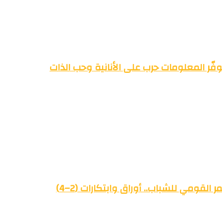
فّر المعلومات حرب على الأنانية وحب الذات
القومي للشباب.. أوراق وابتكارات (2–4)